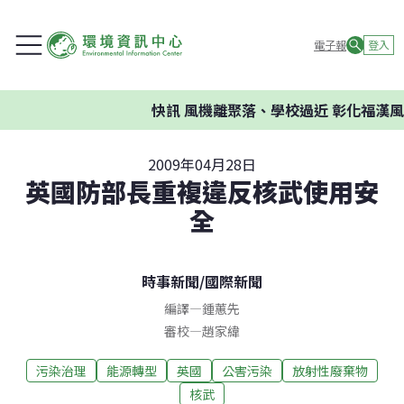
電子報
登入
快訊
風機離聚落、學校過近 彰化福漢風
2009年04月28日
英國防部長重複違反核武使用安
全
時事新聞
/
國際新聞
編譯
—
鍾蕙先
審校
—
趙家緯
污染治理
能源轉型
英國
公害污染
放射性廢棄物
核武