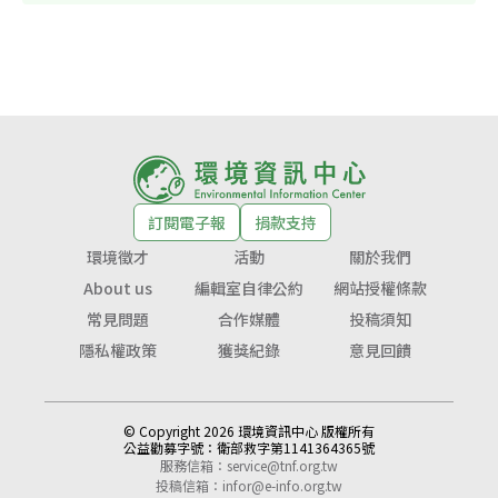
訂閱電子報
捐款支持
環境徵才
活動
關於我們
About us
編輯室自律公約
網站授權條款
常見問題
合作媒體
投稿須知
隱私權政策
獲獎紀錄
意見回饋
© Copyright 2026 環境資訊中心 版權所有
公益勸募字號：
衛部救字第1141364365號
服務信箱：
service@tnf.org.tw
投稿信箱：
infor@e-info.org.tw