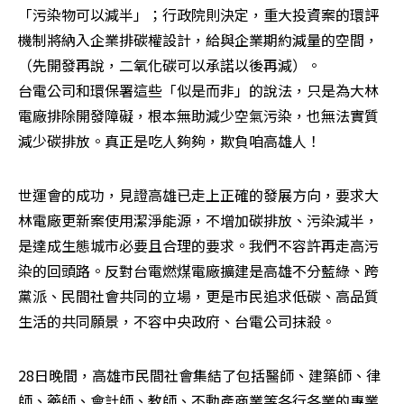
「污染物可以減半」；行政院則決定，重大投資案的環評
機制將納入企業排碳權設計，給與企業期約減量的空間，
（先開發再說，二氧化碳可以承諾以後再減）。

台電公司和環保署這些「似是而非」的說法，只是為大林
電廠排除開發障礙，根本無助減少空氣污染，也無法實質
減少碳排放。真正是吃人夠夠，欺負咱高雄人！
世運會的成功，見證高雄已走上正確的發展方向，要求大
林電廠更新案使用潔淨能源，不增加碳排放、污染減半，
是達成生態城市必要且合理的要求。我們不容許再走高污
染的回頭路。反對台電燃煤電廠擴建是高雄不分藍綠、跨
黨派、民間社會共同的立場，更是市民追求低碳、高品質
生活的共同願景，不容中央政府、台電公司抹殺。
28日晚間，高雄市民間社會集結了包括醫師、建築師、律
師、藥師、會計師、教師、不動產商業等各行各業的專業