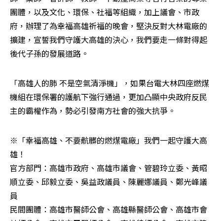
團體，以及文化、環保、社福等組織，加上議會、市政
府，辦理了為幸福高雄祈福的晚會，堅決反對大林電廠的
擴建，宣誓我們守護大高雄的決心，我們要走一條對得起
後代子孫的發展道路。
「高雄人的肺 不是空氣清淨機」，如果台電大林四座燃煤
機組在環保署的護航下強行通過，更加凸顯中央政府反民
主的霸權作為，勢必引發南方社會的強大抗爭。
※「幸福高雄、不要骯髒的燃煤電廠」我們一起守護大高
雄！

官方部門：高雄市政府、高雄市議會、管碧玲立委、黃昭
順立委、邱毅立委、吳益政議員、陳麗娜議員、鄭光峰議
員

民間團體：高雄市醫師公會、高雄縣醫師公會、高雄市會