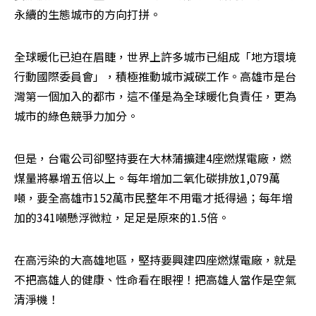
永續的生態城市的方向打拼。
全球暖化已迫在眉睫，世界上許多城市已組成「地方環境
行動國際委員會」，積極推動城市減碳工作。高雄市是台
灣第一個加入的都市，這不僅是為全球暖化負責任，更為
城市的綠色競爭力加分。
但是，台電公司卻堅持要在大林蒲擴建4座燃煤電廠，燃
煤量將暴增五倍以上。每年增加二氧化碳排放1,079萬
噸，要全高雄市152萬市民整年不用電才抵得過；每年增
加的341噸懸浮微粒，足足是原來的1.5倍。
在高污染的大高雄地區，堅持要興建四座燃煤電廠，就是
不把高雄人的健康、性命看在眼裡！把高雄人當作是空氣
清淨機！