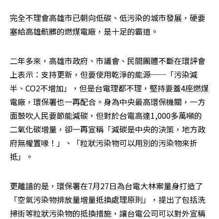
完全不理會高雄市已朝向低碳、低污染的城市發展，硬要
塞給高雄骯髒的燃煤電廠，是十足的霸道。
二年多來，高雄市政府、市議會、民間團體不斷在環評會
上表示：支持更新，但要使用乾淨的能源──「污染減
半、CO2不增加」，但是台電理都不理，堅持要蓋4座燃煤
電廠，環保署也一再配合。身為中央最高環保機關，一方
面鼓吹人民要節能減碳，但對於台電高達1,000多萬噸的
二氧化碳增量，卻一再宣稱「減碳是中央的決策，地方政
府無權置喙！」、「粒狀污染物可以用別的污染物來折
抵」。
更離譜的是，環保署在7月27日為台電大林案量身打造了
「空氣污染物排放量增量抵換處理原則」，提出了包括洗
掃街等粒狀污染物的抵換措施，讓台電公司可以對外宣稱