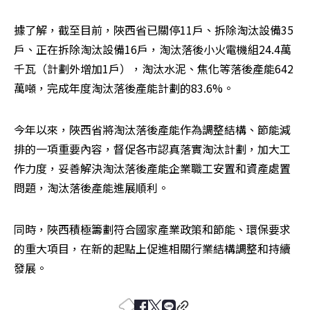
據了解，截至目前，陜西省已關停11戶、拆除淘汰設備35
戶、正在拆除淘汰設備16戶，淘汰落後小火電機組24.4萬
千瓦（計劃外增加1戶），淘汰水泥、焦化等落後產能642
萬噸，完成年度淘汰落後產能計劃的83.6%。
今年以來，陜西省將淘汰落後產能作為調整結構、節能減
排的一項重要內容，督促各市認真落實淘汰計劃，加大工
作力度，妥善解決淘汰落後產能企業職工安置和資產處置
問題，淘汰落後產能進展順利。
同時，陜西積極籌劃符合國家產業政策和節能、環保要求
的重大項目，在新的起點上促進相關行業結構調整和持續
發展。