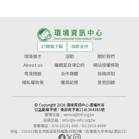
訂閱電子報
捐款支持
環境徵才
活動
關於我們
About us
編輯室自律公約
網站授權條款
常見問題
合作媒體
投稿須知
隱私權政策
獲獎紀錄
意見回饋
© Copyright 2026 環境資訊中心 版權所有
公益勸募字號：
衛部救字第1141364365號
服務信箱：
service@tnf.org.tw
投稿信箱：
infor@e-info.org.tw
客服電話：070-10101-666／02-2910-6000
地址：231023新北市新店區民權路48號3樓（近捷運大坪林站1號出口）