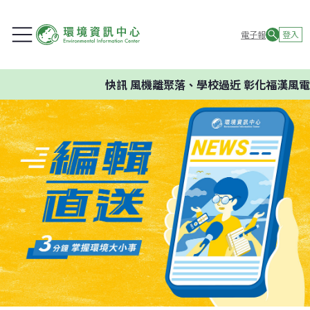
電子報
登入
快訊
風機離聚落、學校過近 彰化福漢風電