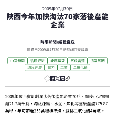
2009年07月30日
陜西今年加快淘汰70家落後產能
企業
時事新聞
/
編輯直送
摘錄自2009年7月30日新華網西安報導
中國新聞
循環經濟
能源轉型
氣候變遷
溫室氣體
環境經濟
電力
工業
二氧化碳
2009年陜西省計劃淘汰落後產能企業70戶，關停小火電機
組21.7萬千瓦，淘汰煉鐵、水泥、焦化等落後產能775.87
萬噸，年可節能253萬噸標準煤，減排二氧化硫4萬噸。