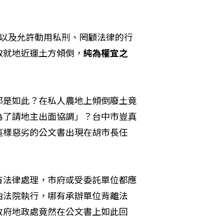
僚以及允許動用私刑、罔顧法律的行
取就地近運土方傾倒，
純為權宜之
都是如此？在私人農地上傾倒廢土竟
為了請地主出面協調」？台中市豈真
這樣惡劣的公文書出現在胡市長任
有法律處理，市府或受委託單位都應
由法院執行，哪有承辦單位背離法
政府地政處竟然在公文書上如此回