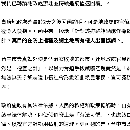
我們已轉請地政處辦理並持續追蹤儘速回覆」。
貴府地政處確實於2天之後回函說明，可是地政處的官
徑令人髮指。回函中有一段話「針對該道路箱涵施作採
計，其目的在防止播種及請土地所有權人出面協調
。」
台中市豈真如外傳是個治安敗壞的都市，連地政處官員
然是「權宜之計」，以暴力脅迫手段威嚇老農竟然是「
無法無天？胡志強市長社會形象如此親民愛民，豈可讓
內！
政府施政有其法律依據，人民的私權和政策抵觸時，自
該尋法律解決，即使傾倒廢土是「有法可循」，也應該
律、以權宜之計動用私刑的道理。更可惡的是，台中市