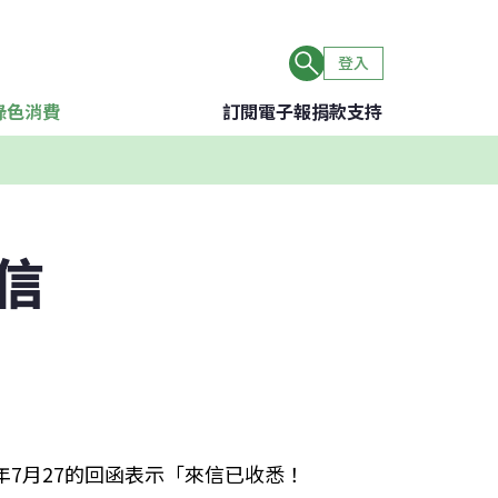
登入
綠色消費
訂閱電子報
捐款支持
信
年7月27的回函表示「來信已收悉！