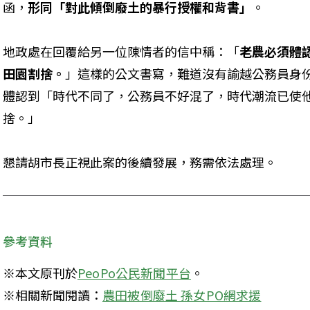
函，
形同「對此傾倒廢土的暴行授權和背書」
。
地政處在回覆給另一位陳情者的信中稱：「
老農必須體
田園割捨。
」這樣的公文書寫，難道沒有諭越公務員身
體認到「時代不同了，公務員不好混了，時代潮流已使
捨。」
懇請胡市長正視此案的後續發展，務需依法處理。
參考資料
※本文原刊於
PeoPo公民新聞平台
。

※相關新聞閱讀：
農田被倒廢土 孫女PO網求援