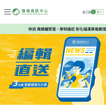
電子報
登入
快訊
風機離聚落、學校過近 彰化福漢風電案環