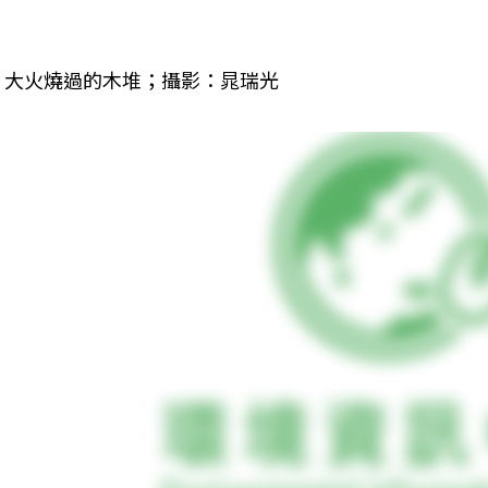
大火燒過的木堆；攝影：晁瑞光