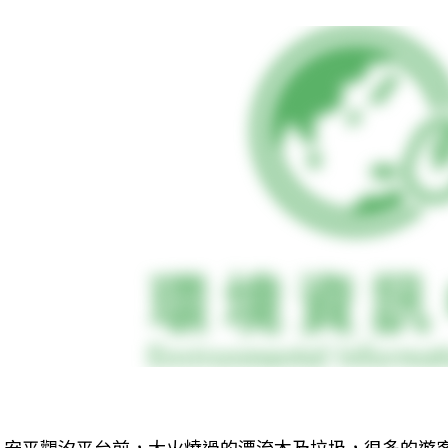
安平觀汐平台前，大火燒過的漂流木及垃圾，很多的遊客