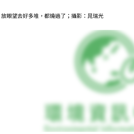
放眼望去好多堆，都燒過了；攝影：晁瑞光