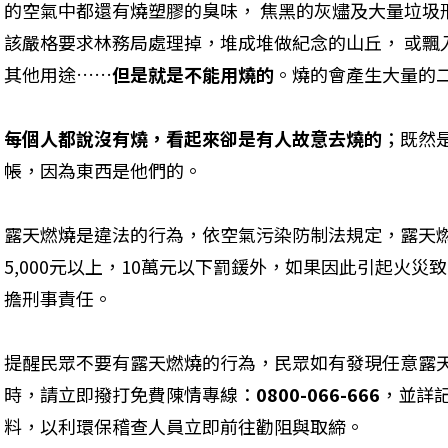
的空氣中都還有燒塑膠的臭味， 焦黑的灰燼及大量垃圾
該嚴格要求林務局處理掉，堆成堆做紀念的山丘， 或飄
其他用途……
但是就是不能用燒的
。燒的會產生大量的
每個人都說沒有燒，看起來卻是有人故意去燒的
；既然
帳，因為東西是他們的。
露天燃燒是違法的行為，依空氣污染防制法規定，露天
5,000元以上，10萬元以下罰鍰外，如果因此引起火
擔刑事責任。
提醒民眾不要有露天燃燒的行為，民眾如有發現任意露
時，請立即撥打免費陳情專線：
0800-066-666
，並詳
料，以利環保稽查人員立即前往勸阻與取締。