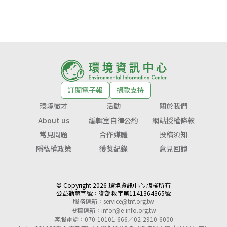
訂閱電子報
捐款支持
環境徵才
活動
關於我們
About us
編輯室自律公約
網站授權條款
常見問題
合作媒體
投稿須知
隱私權政策
獲獎紀錄
意見回饋
© Copyright 2026 環境資訊中心 版權所有
公益勸募字號：
衛部救字第1141364365號
服務信箱：
service@tnf.org.tw
投稿信箱：
infor@e-info.org.tw
客服電話：070-10101-666／02-2910-6000