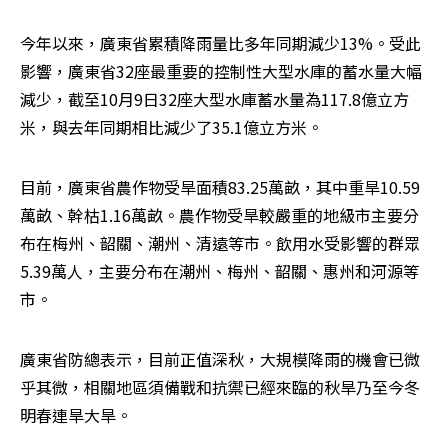
今年以來，廣東省累積降雨量比多年同期減少13%。受此
影響，廣東省32座最重要的控制性大型水庫的蓄水量大幅
減少，截至10月9日32座大型水庫蓄水量為117.8億立方
米，與去年同期相比減少了35.1億立方米。
目前，廣東省農作物受旱面積83.25萬畝，其中重旱10.59
萬畝、幹枯1.16萬畝。農作物受旱較嚴重的地級市主要分
布在梅州、韶關、潮州、清遠等市。飲用水受影響的群眾
5.39萬人，主要分布在潮州、梅州、韶關、惠州和河源等
市。
廣東省防總表示，目前正值深秋，大規模降雨的機會已微
乎其微，相關地區須備戰和抗禦已經來臨的秋旱乃至今冬
明春連旱大旱。