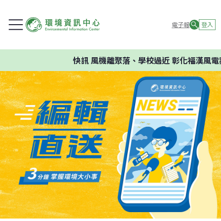
電子報
登入
快訊
風機離聚落、學校過近 彰化福漢風電