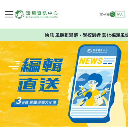
電子報
登入
快訊
風機離聚落、學校過近 彰化福漢風電