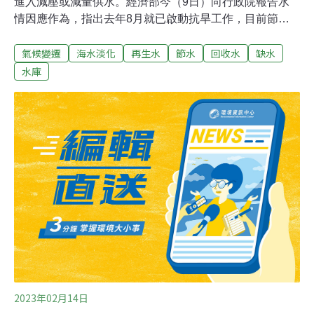
進入減壓或減量供水。經濟部今（9日）向行政院報告水
情因應作為，指出去年8月就已啟動抗旱工作，目前節水
調度成果高達6.6億噸，2017年迄今已增加每日197萬噸水
氣候變遷
海水淡化
再生水
節水
回收水
缺水
源。氣象局預估接下來春季降雨仍偏少，經濟部呼籲全民
共同節水。南部三地區水情拉警報 水利署稱供水表現優於
水庫
過去南部地區主要集水區已超過600天沒有豪雨等級降
雨，創下30年來最低，水庫蓄水量持續降低，目前嘉義縣
已列入夜間減壓供水的「黃燈」，台南市則是減量供水
「橙燈」，高雄市也在昨（8）日轉為黃燈，昨晚10點開
始減壓供水。經濟部水利署今（9日）於行政院會報告水
情因應作為。水利署長賴建信表示，去年5月統計迄今，
南部集水區降雨量比百年大旱同期更少，從去年8月起就
已展開抗旱工作，透過水庫出水管控、加強灌溉管理及備
援水源等，節水調度成效6.6億噸，超過一座曾文水庫。賴
建信說明，水利署近年全力找水、調
2023年02月14日