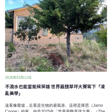
用水。鋼鐵業向來被視為用水大戶，獲得產業組優等獎的
高雄小港區的中鋼煉鐵廠，近兩年在製程設備上，透過減
少高爐發電設備噴水逆洗流量，或是優先使用廢水處理濕
式焠火、降低洗油預熱溫度，也設置回收水再利用系統，
減少用水量。此外，中鋼煉鐵廠還和經濟部推動示範計
畫，使用鳳山污水廠與臨海污水廠的再生水，為全台使用
最多都市污水再生水的企業。位在高雄楠梓區的日月光十
一廠，年節水量約98.3萬噸，已連續
2026年03月11日
不澆水也能當氣候英雄 世界最醜草坪大賽寫下「凌
亂美學」
遠看像廢墟，近看是生物的避風港。這裡是庫恩（Jarno
Coone）的家，他是2025年「世界最醜草坪大賽」（The