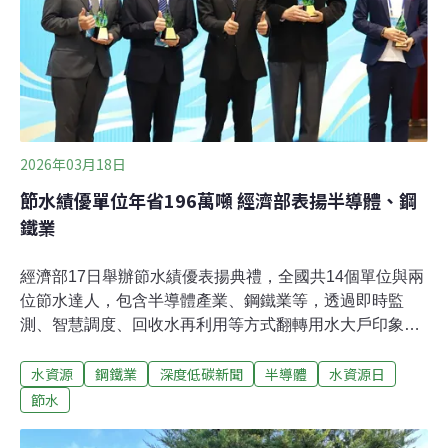
在台灣各地，高科技的生產園區不斷趕工興建。抗議現場
由農田水利署管理組朱志彬出面接受陳情書，表示將帶回
研議。農田水利署發布新聞稿回應，表示該計畫並
2026年03月18日
節水績優單位年省196萬噸 經濟部表揚半導體、鋼
鐵業
經濟部17日舉辦節水績優表揚典禮，全國共14個單位與兩
位節水達人，包含半導體產業、鋼鐵業等，透過即時監
測、智慧調度、回收水再利用等方式翻轉用水大戶印象。
經濟部統計，獲獎單位合計節水量達196萬噸，相當於約
水資源
鋼鐵業
深度低碳新聞
半導體
水資源日
6460戶家庭一年的用水量。鋼鐵業翻轉用水大戶形象 焚化
廠也致力節水3月22日為世界水資源日，經濟部17日表揚
節水
全國14個單位與兩位節水達人。其中包含耗水量大的半導
體、鋼鐵業，透過智慧監測與再生水循環利用等方式精準