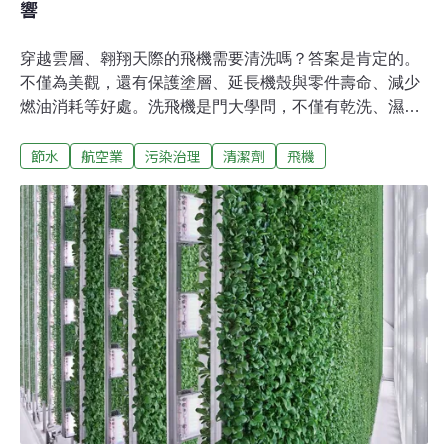
響
穿越雲層、翱翔天際的飛機需要清洗嗎？答案是肯定的。
不僅為美觀，還有保護塗層、延長機殼與零件壽命、減少
燃油消耗等好處。洗飛機是門大學問，不僅有乾洗、濕洗
之分，還要考量骯髒程度、清洗技術、用水量、設備、環
節水
航空業
污染治理
清潔劑
飛機
境法規等，甚至連夏季、冬季也有不同考量。現代技術減
95%用水跟洗衣服一樣，飛機清洗分乾濕洗。「濕洗」會
用到水、肥皂，而「乾洗」並不是完全不用水，通常會先
用布或噴霧將專用清潔劑塗抹機體後，再擦拭乾淨。雖然
耗用大量水，但清洗飛機不僅是為美觀或形象，還有助保
護飛機的塗漆，延長機殼使用壽命、保護零件、甚至可減
少飛航的燃油消耗。新技術的發展已大幅減少用水量，根
據航空運輸行動組織（ATAG, Air Transport Action
Group）旗下的網站，傳統濕洗一台廣體客機需用1萬
3000公升的水，但乾洗配上環保科技，用水量可減少
95%。