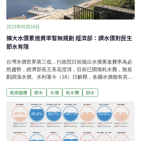
Planted Detroit有
2023年05月16日
擴大水價累進費率暫無規劃 經濟部：調水價對民生
節水有限
台灣水價世界第三低，行政院日前拋出水價累進費率為必
然趨勢，經濟部長王美花澄清，目前已開徵耗水費，無規
劃調漲水價。水利署今（16）日解釋，各國水價都有其歷
史背景與定價原則，難以價格單論好壞。調高水價對民生
氣候變遷
節水
水價
耗水費
缺水
節水效果有限。政府今年針對用水大戶啟動耗水費，水利
署表示，首輪徵收狀況預計5月底就可以出爐，目前觀察
產業端大多願意配合節水。台水公司評估水價合理化 經濟
部：目前無規劃調漲台灣自來水公司水價自1994年實施至
今，近29年未調整，行政院副院長鄭文燦日前受訪提到，
近幾年平均用水量成長，希望民眾跟產業都要進行節水，
水價累進費率是「必然的趨勢」。台水公司日前送交「台