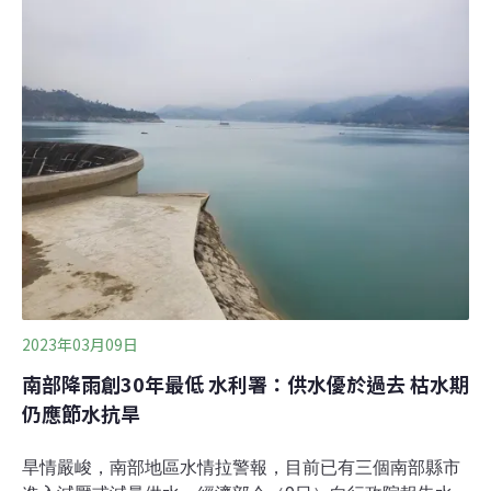
長：抗旱三大計畫估每日增13.6萬噸我國近三年半沒有颱
風登陸，南部水情嚴峻，主要集水區近600天沒有豪雨等
級降雨，創下30年來最低，嘉義、台南及高雄區降雨量僅
歷年同期13%，水庫蓄水量持續降低。經濟部長王美花今
天率農委會、環保署等部會前往立法院經濟委員會，針對
「極端氣候下台灣水資源政策執行現況，及南部大旱政府
相關因應對策」報告並備質詢。
2023年03月09日
南部降雨創30年最低 水利署：供水優於過去 枯水期
仍應節水抗旱
旱情嚴峻，南部地區水情拉警報，目前已有三個南部縣市