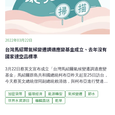
農地停灌，給了水利署警訊。他表示，遇到旱情除了農地
停灌、民生用水減壓之外，產業用水大戶也應該有所準
備，水利署
2022年03月22日
台灣馬紹爾氣候變遷調適應變基金成立、去年沒有
國家達空品標準
3月22日蔡英文宣布成立「台灣馬紹爾氣候變遷調適應變
基金」馬紹爾群島共和國總統柯布亞昨天起至25日訪台，
今天蔡英文總統偕同副總統賴清德，與柯布亞進行雙邊會
晤，蔡總統指出，兩國將成立「台馬氣候變遷調適應變基
加密貨幣
循環經濟
能源轉型
氣候變遷
節水
金」及完成「台馬農業合作協定」的修訂，並強調台灣會
和馬紹爾群島攜手努力，為兩國永續發展打下穩固基礎，
世界水資源日
編輯直送
乾旱
一起為全球的進步繁榮做出更多貢獻。（聯合報報導）東
南亞最大！ 國家植物表型體分析中心動土全球性極端氣候