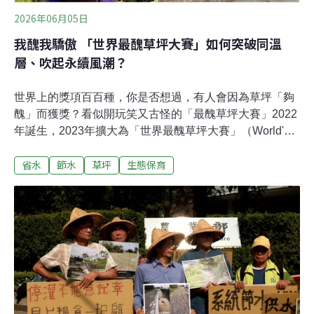
2026年06月05日
我醜我驕傲 「世界最醜草坪大賽」如何突破同溫
層、吹起永續風潮？
世界上的獎項百百種，你是否想過，有人會因為草坪「夠
醜」而獲獎？看似開玩笑又古怪的「最醜草坪大賽」2022
年誕生，2023年擴大為「世界最醜草坪大賽」（World's
Ugliest Lawn）。發起人之一的古斯塔夫松（Johan
省水
節水
草坪
生態保育
Gustafsson）接受《環境資訊中心》專訪時解釋，他想挑
戰大眾對「完美草坪」的傳統美學觀念，「因為這並不自
然」。他也向台灣招手，歡迎大家加入這場特別的比賽。
誰比他們更懂醜草坪的精髓？修剪整齊、青翠雅致的草
坪，是庭院的重要「門面」。但氣候變遷與水資源壓力加
劇下，想維持這片綠意，可能代表著不間斷的澆水與高耗
水量。古斯塔夫松提到，「草坪已經成為美國面積最大的
灌溉作物之一了。」「『醜』是這個創意倡議的關鍵，也
是能最快傳遞概念的方式。」古斯塔夫松說。「世界最醜