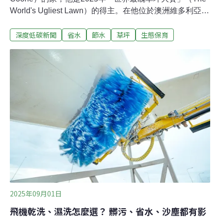
World's Ugliest Lawn）的得主。在他位於澳洲維多利亞州
凱恩頓（Kyneton）的院子裡，隨風搖曳的禾本科野草與
深度低碳新聞
省水
節水
草坪
生態保育
矮小樹叢高低參差，這般枯黃破敗的景象正是評審所期待
的。「就像孩子做了除蝨治療後，頭髮慘不忍睹的模
樣，」評審們如此評述，並把第一名「殊榮」頒發給庫恩
的院子。越醜越光榮這個獎項看似無厘頭，其實背後蘊含
著深意，透過改變傳統草坪的美學標準，以強調水資源的
重要性。「這項挑戰是影響人們節約用水的絕佳方式，」
協助推動2023年世界最醜草坪大賽的美國女演員伍德莉
（Shailene Woodley）表示。維護綠油油的美麗草坪必須
耗費大量水資源。然而，水資源危機日益嚴重，聯合國教
科文組織（UNESCO）預測，2050年城市地區的缺水人
口將從2016年的9.3億人，大幅
2025年09月01日
飛機乾洗、濕洗怎麼選？ 髒污、省水、沙塵都有影