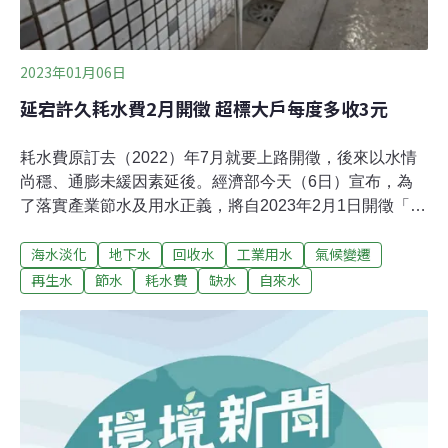
2023年01月06日
延宕許久耗水費2月開徵 超標大戶每度多收3元
耗水費原訂去（2022）年7月就要上路開徵，後來以水情
尚穩、通膨未緩因素延後。經濟部今天（6日）宣布，為
了落實產業節水及用水正義，將自2023年2月1日開徵「耗
水費」，全台約有1700~2200家業者符合徵收門檻。延宕
海水淡化
地下水
回收水
工業用水
氣候變遷
許久 2月開徵耗水費 超標大戶每度多收3元氣候變遷威脅
下，水資源不確定性提高，節水成為重要課題。立法院
再生水
節水
耗水費
缺水
自來水
2016年通過《水利法》修法，賦予中央政府向用水大戶收
取「耗水費」的權限。經濟部耗費六年時間與業界、民團
溝通，於2021年12月訂出「耗水費徵收辦法」草案，原訂
去（2022）年7月就要上路開徵，後來以水情尚穩、通膨
未緩為由延後。經濟部今（6）日突然宣布，「耗水費」
將自今（2023）年2月開始徵收。《聯合報》報導，水利
署副署長王藝峰表示，今年嘉南灌區一期稻作有1.9萬公頃