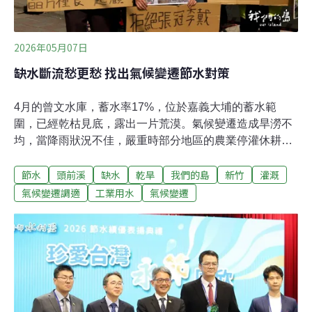
草坪大賽」源於瑞典的哥特蘭島（Gotland），這座位於波
羅的海的島嶼，長期飽受乾旱之苦。古斯塔夫松靈光一
閃，從
2026年05月07日
缺水斷流愁更愁 找出氣候變遷節水對策
4月的曾文水庫，蓄水率17%，位於嘉義大埔的蓄水範
圍，已經乾枯見底，露出一片荒漠。氣候變遷造成旱澇不
均，當降雨狀況不佳，嚴重時部分地區的農業停灌休耕，
農民抗爭。有些河川斷流，河床成荒漠，影響生態，讓缺
節水
頭前溪
缺水
乾旱
我們的島
新竹
灌溉
水旱象愁上加愁。竹東二重埔農民，有著得天獨厚的生產
條件，豐沛的湧泉水源，提供灌溉田地。但是4月中旬竹
氣候變遷調適
工業用水
氣候變遷
東大圳的水源，因為乾旱缺水，已經陸續停止送水灌溉。
讓新竹地區許多農地，面臨秧苗缺水，開始乾枯死亡。新
竹農民北上抗議 節水試辦計畫強制停灌2025年底開始，冬
季降雨稀少，政府以頭前溪流域灌區為範圍，推動「頭前
溪流域農業系統性節水推廣試辦計畫」，突然強制停灌農
地，讓新竹農民來到農業部抗議。面對缺水停灌，抗議團
體批評工業搶水，農民總是被犧牲。為了追求經濟發展，