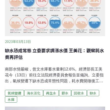
水公司檢討水價合理結構」書面報告予立法院，報告中分
析，國際上水價費率段別，最高與最低段別差比值多為三
倍以上，台水公司現行四段水價最高與最低價差比值僅
1.64倍，難以導引用戶節水。
2023年03月13日
缺水恐成常態 立委要求調漲水價 王美花：觀察耗水
費再評估
南部水情嚴峻，曾文水庫蓄水量剩12.6%。經濟部長王美
花今（13日）前往立法院經濟委員會報告並備詢。立委指
出，氣候變遷下缺水恐成常態性問題，耗水費開徵後工業
水價仍過低，建議檢討水價機制，讓高耗水產業應善盡用
氣候變遷
海水淡化
再生水
節水
回收水
缺水
水責任。王美花表示，針對台水與北水的收費標準落差，
會在兩個月內提出檢討報告，至於耗水費今年甫開徵，將
水庫
依施行狀況評估是否調整。南部降雨創30年最低 經濟部