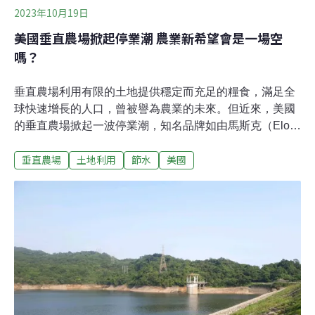
2023年10月19日
美國垂直農場掀起停業潮 農業新希望會是一場空
嗎？
垂直農場利用有限的土地提供穩定而充足的糧食，滿足全
球快速增長的人口，曾被譽為農業的未來。但近來，美國
的垂直農場掀起一波停業潮，知名品牌如由馬斯克（Elon
Musk）的弟弟共同創辦的Square Roots，以及底特律的
垂直農場
土地利用
節水
美國
Planted Detroit，紛紛宣布停業或進行業務調整。美國備
受關注的垂直農場 近年紛紛停業垂直農場又稱為「環境控
制農業（CEA）」，是一種在室內透過控制人工光源與濕
度、溫度等環境條件栽培作物的方法。通常以垂直堆疊、
無土栽培的方式種植，能夠在極小的空間內種植大量作
物，具有節省土地、節約用水，及全年無休生產的優勢，
因而備受關注。儘管有巨大的市場潛力，垂直農場仍面臨
一系列挑戰。據《CBS》報導，在底特律開業五年的垂直
農場公司Planted Detroit，2023年夏季宣布歇業。該公司
執行長亞當奇克（Tom Adamczyk）在新聞稿中指出，