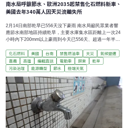
南水局呼籲節水、歐洲2035起禁售化石燃料新車、
美國去年340萬人因天災流離失所
2月14日南部乾旱已556天沒下豪雨 南水局籲民眾業者響
應節水南部地區持續乾旱，主要水庫集水區距離上一次24
小時內下200mm以上豪雨到今天已556天、超過一年半，
低於歷年及近五年同期平均值，且紀錄還在持續增加，水
化石燃料
美國
台南
禁售燃油車
天災
氣候變遷
利署南區水資源局呼籲民眾、業者節約用水。（聯合報報
導）全球電動車需求大增 經濟部補助業者搶攻充電市場全
嘉義
高雄
編輯直送
電動車
屏東
乾旱
球的電動車需求大增，根據國外研究預估全球的充電樁市
污染治理
能源轉型
節水
極端天氣
場產值會從2021年的355億美元，以每年至少超過三成的
速度成長。因此有國內業者在經濟部的專案補助下，聚焦
科技廠及飯店等場域商機，也要搶攻歐美、日本及東南亞
龐大充電市場。經濟部技術處處長邱求慧表示，充電站營
運商「充壩」公司股東之一的起而行綠能公司，是經濟部
技術處透過科技專案協助產業技術升級的成果之一。經濟
部擬定全台公共充電樁建設計畫，預計在2025年會增加到
7800個。（理財網新聞、公視新聞報導）