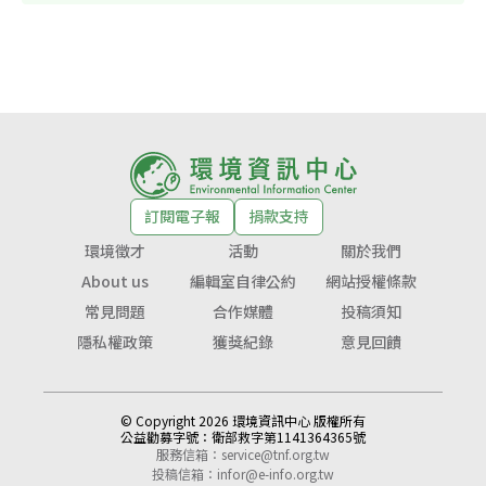
訂閱電子報
捐款支持
環境徵才
活動
關於我們
About us
編輯室自律公約
網站授權條款
常見問題
合作媒體
投稿須知
隱私權政策
獲獎紀錄
意見回饋
© Copyright 2026 環境資訊中心 版權所有
公益勸募字號：
衛部救字第1141364365號
服務信箱：
service@tnf.org.tw
投稿信箱：
infor@e-info.org.tw