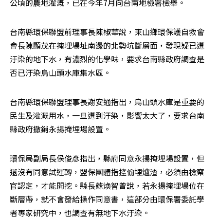
公頃的農地灌溉，已在今年7月向台南地檢署檢舉。
台南縣環保聯盟前理事長陳椒華說，東山鄉環保護自救會
會長陳顯茂在掩埋場址南邊的北勢坑斷層面，發現疑已遭
汙染的地下水，有濃烈的化學味，要求台南縣政府調查是
否已汙染烏山頭水庫集水區。
台南縣環保聯盟理事長謝安通指出，烏山頭水庫是重要的
民生及灌溉用水，一旦遭到汙染，影響太大了，要求台南
縣政府撤銷永揚掩埋場設置。
環保局副局長侯俊彥指出，縣府同意永揚掩埋場設置，但
還沒有同意試運轉，盟保團體指控偷埋爐渣，必須由檢察
官認定，才能開挖。縣長蘇煥智曾說，若永揚掩埋場位在
斷層帶，就不會發給操作同意書，這部分由環保署委託學
者專家研究中，也調查有無地下水汙染。