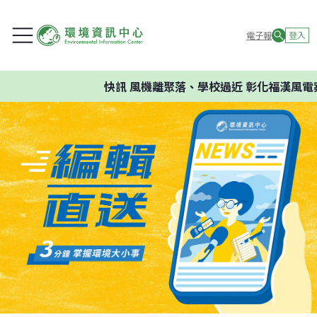
電子報
登入
快訊
風機離聚落、學校過近 彰化福漢風電