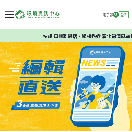
電子報
登入
快訊
風機離聚落、學校過近 彰化福漢風電