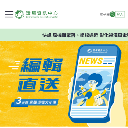
電子報
登入
快訊
風機離聚落、學校過近 彰化福漢風電