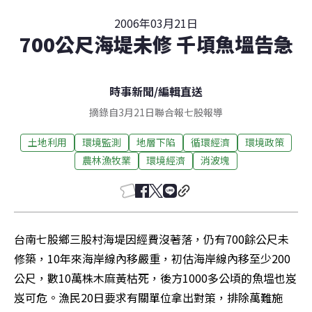
2006年03月21日
700公尺海堤未修 千頃魚塭告急
時事新聞
/
編輯直送
摘錄自3月21日聯合報七股報導
土地利用
環境監測
地層下陷
循環經濟
環境政策
農林漁牧業
環境經濟
消波塊
台南七股鄉三股村海堤因經費沒著落，仍有700餘公尺未
修築，10年來海岸線內移嚴重，初估海岸線內移至少200
公尺，數10萬株木麻黃枯死，後方1000多公頃的魚塭也岌
岌可危。漁民20日要求有關單位拿出對策，排除萬難施