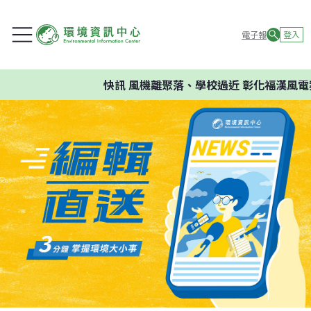
電子報
登入
快訊
風機離聚落、學校過近 彰化福漢風電