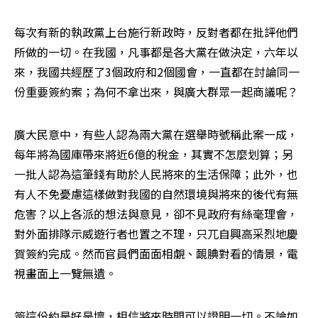
每次有新的執政黨上台施行新政時，反對者都在批評他們
所做的一切。在我國，凡事都是各大黨在做決定，六年以
來，我國共經歷了3個政府和2個國會，一直都在討論同一
份重要簽約案；為何不拿出來，與廣大群眾一起商議呢？
廣大民意中，有些人認為兩大黨在選舉時號稱此案一成，
每年將為國庫帶來將近6億的稅金，其實不怎麼划算；另
一批人認為這筆錢有助於人民將來的生活保障；此外，也
有人不免憂慮這樣做對我國的自然環境與將來的後代有無
危害？以上各派的想法與意見，卻不見政府有絲毫理會，
對外面排隊示威遊行者也置之不理，只兀自興高采烈地慶
賀簽約完成。然而官員們面面相覷、靦腆對看的情景，電
視畫面上一覽無遺。
簽這份約是好是壞，相信將來時間可以證明一切。不論如