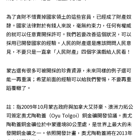
為了貪財不惜賣掉國家領土的這些官員，已經成了財產奴
隸。國家法律對於有錢人來說，毫無約束力，任何有權威
的就可以任意賣開採許可。我們若要改善這個狀況，可以
採用已開發國家的經驗。人民的財產還是應該問問人民意
見，不要只是一直拿「人民財產」四個字演戲給人民看！
蒙古還有很多可被開採的珍貴資源，未來同樣的例子還可
能一再重演；希望前面的經驗可以給我們警惕，不要再重
蹈覆轍了。
註：指2009年10月蒙古政府與加拿大艾芬豪、澳洲力拓公
司簽定奧尤陶勒蓋（Oyu Tolgoi）銅金礦開發協議。奧尤
陶勒蓋銅金礦位於中蒙邊境80公里處，是世界上最大的未
發開銅金礦之一。依照開發計畫，奧尤陶勒蓋將在2013年