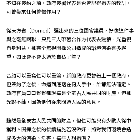
不知在簽約之前，政府簽署代表是否曾記得過去的教訓，
可曾帶來任何警惕作用？
從東方省（Dornod）選出來的三位國會議員，好像這件事
與之毫無關聯，只見三人帶著合作方代表去獵狼，光重視
自身利益，卻完全無視開採公司造成的環境污染有多嚴
重，如此會不會太過於自私了些？
合約可以重寫也可以重簽，新的政府更替著上一個政府，
但簽約了之後，命運到底落在何人手中，誰都無法確定。
政府官員口口聲聲都說這是全蒙古人民共同的財產，但卻
光說不練，因為他們從未問過人民的意見。
雖然是全蒙古人民共同的財產，但也可能只有少數人從中
獲利。開採之後的後續措施若沒做好，將對我們環境會造
成多大的污染、危害，這些人想過嗎？