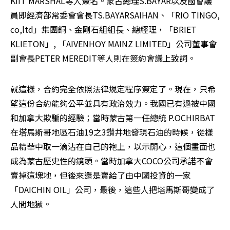
KIIT MARSHAL等人簽名。蒙古總理S.BAYAR以及國會議
員即經濟部常委會會長TS.BAYARSAIHAN、「RIO TINGO, 
co,ltd」集團銅、金剛石組組長、總經理，「BRIET 
KLIETON」, 「AIVENHOY MAINZ LIMITED」公司董事會
副會長PETER MEREDIT等人則在簽約會議上致詞。
就這樣，合約完全依照法律規定程序簽定了。現在，只希
望這份合約能夠公平並具有政治效力。我國已有過被中國
和加拿大欺騙的經驗；當時蒙古第一任總統 P.OCHIRBAT
在塔馬斯哥地區石油19之3鑽井地發現石油的時候，從樣
品精華中取一滴沾在自己的袍上，以示開心，這個畫面也
成為蒙古歷史性的鏡頭。當時加拿大COCO公司承諾不會
賣掉這塊地，但後來還是賣給了由中國投資的一家
「DAICHIN OIL」公司，最後，這些人把塔馬斯哥變成了
人間地獄。