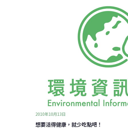
導今彼變化有多大。我哥哥名叫LHASURE
GANDUSH，他們喜愛釣魚，偶爾會帶我一
悄地一大早就先出發。當我一覺醒來，看到他
找他們，他們看到我之後，無可奈何地叫我好
家的時候，由我來負責背魚，反正自己喜歡嘛
憶裡，美妙的畫面多美啊，然而之前念茲在茲
為童年回憶
2010年10月13日
想要活得健康，就少吃點吧！