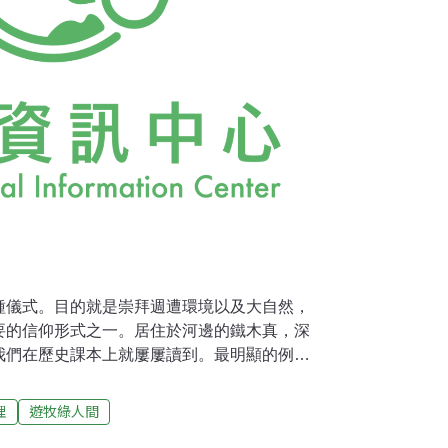
種儀式。目的就是崇拜週遭環境以及大自然，
要的信仰形式之一。居住於河邊的鐵木真，深
我們在歷史課本上就屢屢讀到。最明顯的例子
1178年篾爾其來劫掠時，鐵木真就深藏在
的森林深處才得以活命。從此之後成吉思汗每天起來
理
遊牧綠人間
LDUN山。此時16歲的鐵木真認為，他能夠幸運