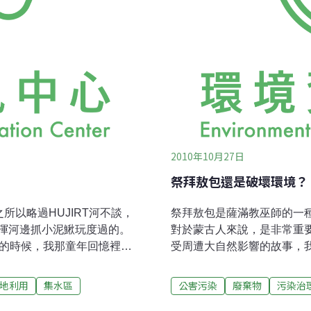
2010年10月27日
祭拜敖包還是破壞環境？
所以略過HUJIRT河不談，
祭拜敖包是薩滿教巫師的一
渾河邊抓小泥鰍玩度過的。
對於蒙古人來說，是非常重
親的時候，我那童年回憶裡的
受周遭大自然影響的故事，
所以，我拿起筆跟紙，寫這
就是，鐵木真小時候，也就是
T-ULZII縣度過的，鄂爾渾
BURHAN HALDUN山
地利用
集水區
公害污染
廢棄物
污染治
的現狀之後，不得不忍痛報
就會去祭拜BURHAN HA