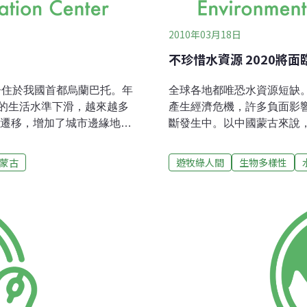
2010年03月18日
不珍惜水資源 2020將
人居住於我國首都烏蘭巴托。年
全球各地都唯恐水資源短缺
的生活水準下滑，越來越多
產生經濟危機，許多負面影
斷發生中。以中國蒙古來說
染更加嚴重、失業率提升、
家，是高原地，較乾燥。水
氣污染為例，雖然中央政府
健康標準，主要河流都流向
蒙古
遊牧綠人間
生物多樣性
任何效果。3年前烏蘭巴托冬
專家估計，河川流域平均一年
年提昇至25公斤了。最近在
土壤，並養育地下水層，湧上
個家庭實行降煙計畫。
水、10.5%為冰河、5.8為
個家庭這個數字，連這區域內總
庫蘇古爾湖水。雖然表面上
的這些方案叫做減少空氣污染
才會復育，因此可使用的水量
並不主動。
國使用的水量90%是由地下
加上形成條件特殊，因此，
除了