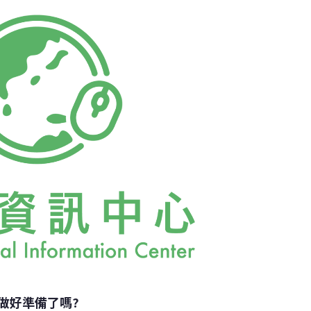
ALDUN山之山神保佑，從此深信不移。蒙古族崇
是祭拜山神跟水神。為 了恢復古老傳統習俗，
號命令，於BOGD HAIRHAN山、BURHAN
NGER山每年進行祭拜儀式。總理也於2004年頒
44號、於2007年頒布第183號命令，確認
做好準備了嗎?