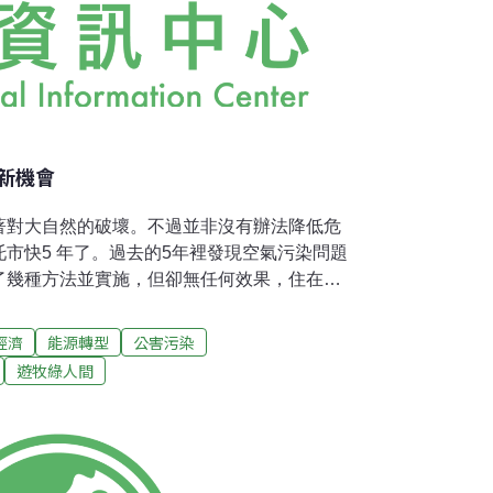
新機會
著對大自然的破壞。不過並非沒有辦法降低危
市快5 年了。過去的5年裡發現空氣污染問題
了幾種方法並實施，但卻無任何效果，住在都
承認這點。空氣污染主要來源是汽車排出的廢
據研究報告顯示，蒙古包區的煙霧站空氣污染
經濟
能源轉型
公害污染
則佔10%。蒙古包區的問題大家曾經多次討
遊牧綠人間
這個問題的方法。但掌權者不願實施這些方
在這個時刻，我跟大家分享之前看過的一篇文
車對於自然環境帶來的危害。最近100年科技
活中扮演著不可缺少的角色。汽車就是最典型
車子，有許多汽車公司。動物與人類可以肉食