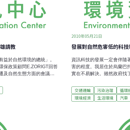
2010年05月21日
雄請教
發展對自然危害低的科技
有益於自然環境的總統」。
資訊科技的發展一定會伴隨
政策顧問E.ZORIGT回答
害的程度。我居住於烏蘭巴托
遷及自然生態方面的會議，
實在不易解決。雖然政府找
一項『綠色城堡』計畫，從
市的大家應該都會異口同聲
但該計畫的資金分配給蒙古21
氣與蒙古包區排出的煙霧。
交通運輸
污染治理
循環
支持該項計畫，並決定資助
的90%，而汽車排放的廢氣
環境經濟
生活環境
汽車
集中在一個地方的話，成效會更
論，也討論出能夠全面解決
來了。每年的5月或10月某
法，導致問題越來越嚴重。
不是政府和幾個單位要執行的
章，是關於汽車之發展以及汽
看完這篇報導，想起幾天
發展迅速，已在我們日常生
跟她見面的人，都會尊敬她為平
的例子。全球有多種品牌的