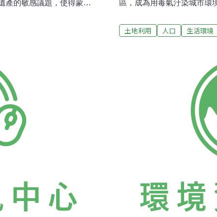
遺產的敏感議題，使得蒙古
區，成為用毒氣汙染城市環
被他國給搶走，蒙古人宣誓
苦，他們不是無能，而是無
盛行，住在鄉下穿蒙古袍的
難的話，住在房子裡真的很
土地利用
人口
生活環境
勢卻越來越盛。以前除了過
裡種點蔬菜。大學生放假回
的蒙古袍，今年開始被眾人
變得非常的寧靜。而9月時
，配以金銀首飾；年輕人也
紙、木頭、寶特瓶等點火。這
一陣穿袍運動。蒙古袍又被
煤炭（約1000-1200蒙
形領襟衣。最近蒙古袍設計
以12萬-14萬買一車煤炭
變為不能伸手進去的蒙古
度的時候，沒有任何東西能
。各種族存在的基礎是奠基
上也需要早早起來點火。這
上起來點火