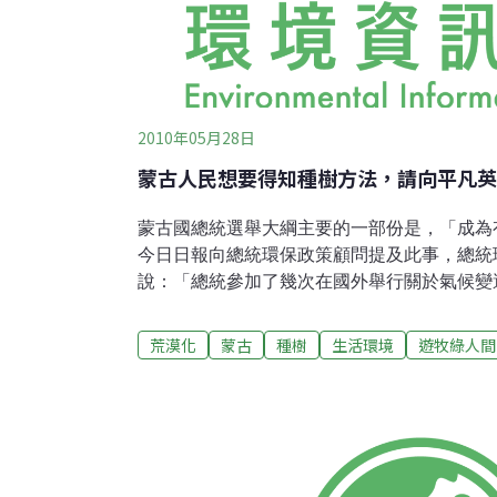
2010年05月28日
蒙古人民想要得知種樹方法，請向平凡英
蒙古國總統選舉大綱主要的一部份是，「成為
今日日報向總統環保政策顧問提及此事，總統環保
說：「總統參加了幾次在國外舉行關於氣候變
並表示自己的立場。並且在當總理期間進行了
國家預算撥 3-4千萬的資金，用在該計畫上。
荒漠化
蒙古
種樹
生活環境
遊牧綠人間
個省，所以能夠達到的成效不是很好。而韓國
100億美金已經3年 了。不過若把這些資金
大。總統想要訂一天為種樹日，命令也即將要下
一個禮拜六為國家種樹日，畢竟 種樹之事，
事，而是要全體人員共同參與的一項活動」。
前，有一位叫GANHUYAG女士所講的話。