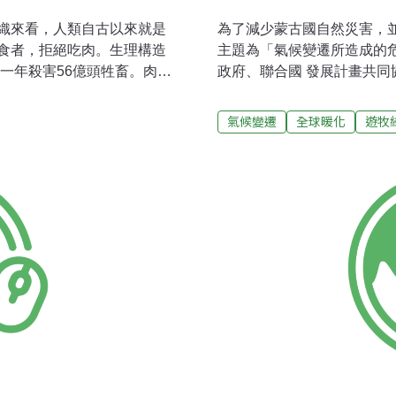
織來看，人類自古以來就是
為了減少蒙古國自然災害，並
食者，拒絕吃肉。生理構造
主題為「氣候變遷所造成的
一年殺害56億頭牲畜。肉製
政府、聯合國 發展計畫共同
人的肉製品的需求一年總量
長，計畫執行長，TS.AMA
此數據來自聯合國2003年做的
代表及相關專家 學者等90
氣候變遷
全球暖化
遊牧
PUBRIK寫的「東遊記」、義
華。科技大學「生態穩定發展中心
」等著作裡面都提及蒙古人民的生
合國全球氣候組織，跨政府自然
考證。稍微介紹一下他們著
2100年全球平均溫度提升1.0
人十人份的食物量，只相當於我國
2100年將會提升至1.4-5
飲用，早上起來就喝煮好的
過去近1萬年內都沒有發生過。
肉喝點湯即可；夏季時若沒捕
2006年的最近65年，氣溫一年