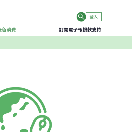
登入
綠色消費
訂閱電子報
捐款支持