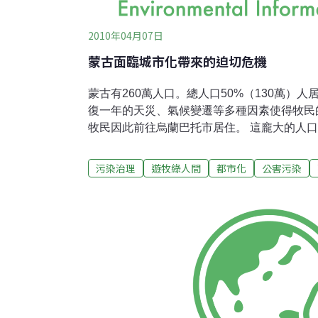
2010年04月07日
蒙古面臨城市化帶來的迫切危機
蒙古有260萬人口。總人口50%（130萬）
復一年的天災、氣候變遷等多種因素使得牧民
牧民因此前往烏蘭巴托市居住。 這龐大的人口遷移，增加了城市邊緣地帶
住戶數量。就因為住戶人口增多，促使空氣污
貧窮化、垃圾量激增等等問題不可勝數。以空
污染治理
遊牧綠人間
都市化
公害污染
提出並執行無煙火爐、無煙煤等等方案，卻無
天1人所吸入的污染氣體量是13.2公斤，而今
news有一篇報導是關於BAYANGOL區100
BAYANGOL區居住人口最密集。所以100
住戶的1%都不到。宣導了多少年卻毫無效果
措施的話，真的很可憐，但另一方面，政府也