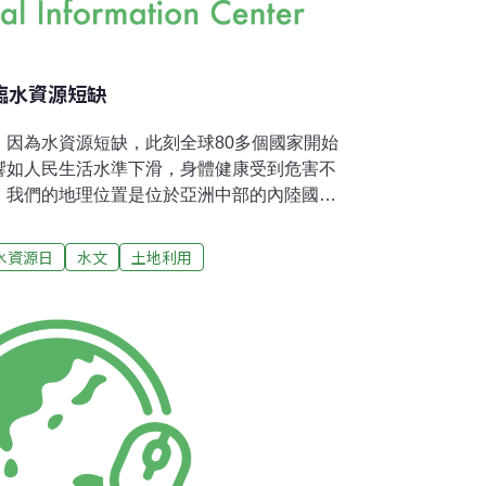
面臨水資源短缺
。因為水資源短缺，此刻全球80多個國家開始
響如人民生活水準下滑，身體健康受到危害不
，我們的地理位置是位於亞洲中部的內陸國
資源分配不均，有些鄉下地方的水質量不符合
外國，因此，中國算是水資源有限的國家。據
水資源日
水文
土地利用
有60%的水量向外流出，剩下的40%滲透至
戈壁進入河流。整體水資源中，83.7%為湖
河水。表層水資源85%是淨水，這當中93.6%為
來看地下水資源很多，但地下水需耗費長時間
並不多；而表層(河水)是短時間內可復育。我
水來供應。可由於地下水資源復育時間較長，
我們絕不可以過量使用水資源。可是在地球上