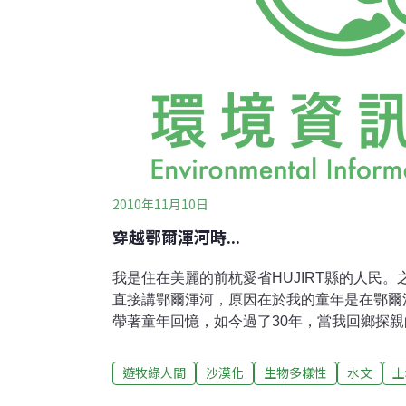
2010年11月10日
穿越鄂爾渾河時...
我是住在美麗的前杭愛省HUJIRT縣的人民。之
直接講鄂爾渾河，原因在於我的童年是在鄂爾
帶著童年回憶，如今過了30年，當我回鄉探
畫面，已經變得慘不忍睹，我心痛得不得了。
份報導。我的童年有十年歲月是在前杭愛省的BA
遊牧綠人間
沙漠化
生物多樣性
水文
土
河有多麼的壯觀，我親眼目睹過，但看到今日