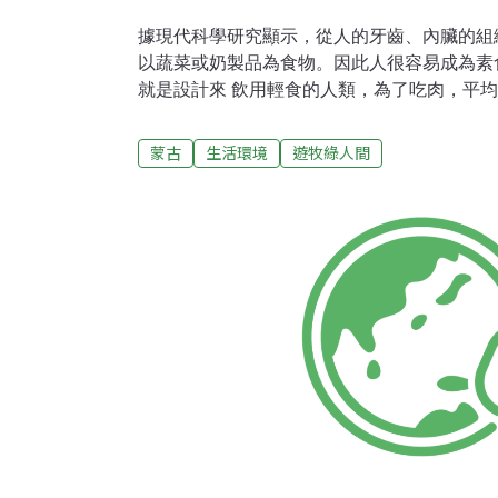
據現代科學研究顯示，從人的牙齒、內臟的組
以蔬菜或奶製品為食物。因此人很容易成為素
就是設計來 飲用輕食的人類，為了吃肉，平均
品的需求各國都不一樣。比方說：在印度一個
是5公斤、蒙古是99公 斤、美國是123公斤--
蒙古
生活環境
遊牧綠人間
調查。13世紀訪問蒙古的法國人BILIGELIM 
大利PLANO KARPINI寫的「蒙古族歷史
活模式，飲食習俗特色。並且留給後人有趣的
作的內容：PLANO KARPINI說：「蒙古
四人份量。蒙古人冬天煮大麥，煮好可以直接
大麥，可以撐一整天不餓；晚 上就吃一點點
獵動物，就飲用奶製品。所以蒙古人民的