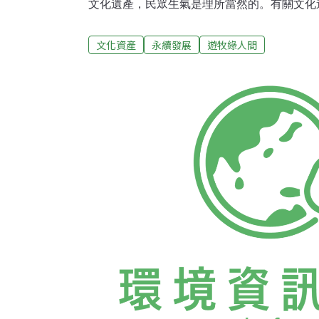
文化遺產，民眾生氣是理所當然的。有關文化
年輕人的愛國精神高漲。眼看自己的傳統就快
發起所謂的蒙古袍起義。不久前由於資本主義
文化資產
永續發展
遊牧綠人間
蒙古族人被都市人排擠，然而最近蒙古袍的聲
年時可以拿出來穿穿以外，無其他場合可以穿
重視，有錢人，以貴氣逼人的綢緞訂做蒙古袍
跟著時髦，穿起富設計感的蒙古袍，蒙古掀起
稱為大襟衣，意指從右邊可以伸手進去的四方
上出現變化，就是把原本可以伸手進去的大襟
袍。這其實是越來越靠近漢族文化的一種傾向
在延續長期以來古老的智慧及傳統文化