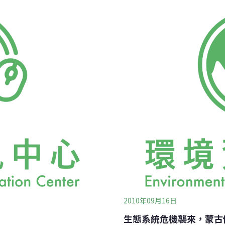
N、他的一位朋友叫
避難，是因為BURHAN H
起去，但有時為了撇開我，悄
拜及愛護天地的一種表現即
們不在，就會自己跑去河邊
蒙古國總統1995年下了第110
好看著釣上來的魚，晚上回
HALDUN山、OTGONTE
，就很聽他倆人的話！在回
布第57號、於2005年頒布第
的鄂爾渾河壯觀，現在已成
DARRIGAN
2010年09月16日
生態系統危機襲來，蒙古