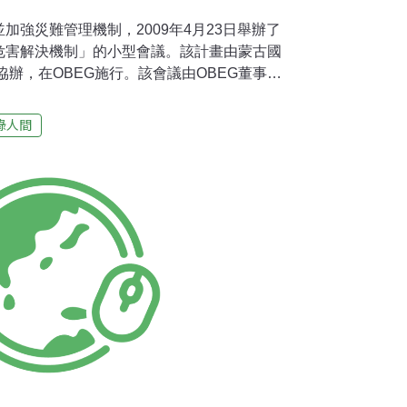
加強災難管理機制，2009年4月23日舉辦了
危害解決機制」的小型會議。該計畫由蒙古國
協辦，在OBEG施行。該會議由OBEG董事
GLANBAATAR致開幕詞。與會人士有國際組織
位。現在向大家介紹部份與會人士的演講內容精
綠人間
」執行長，教授 R. MIJIJDDORJ：據聯
生態問題計畫於1992年所估計，1990-
-3.5度，而在2006年所更新 的統計是1990-
.8度。20世紀以來統計出這麼高的氣溫上升數據在
利用蒙古41家氣象局報導資料統計，1940-
就以1.94度上昇。1940-1975年