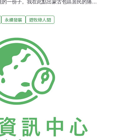
境的一份子。我在此點出蒙古包區居民的痛
能為力。美麗仲夏，若沒有異味、沒有暴雨災
舒服。打開窗戶和門，讓風吹進來，並在庭院
永續發展
遊牧綠人間
家去、公寓住戶則搬去避暑的別墅，整個城市
，就要開始每天點火去除房子的寒意，燒舊報
時若再不行的話，就會買小包裝約 5-8公斤的
幣）來燒。大概可以過個一兩天。10月底，則得要
，儲藏在倉庫。寒冷的冬至時期，氣溫到達零下40
比煤炭溫暖，深夜要爬起來加一兩次煤炭，早
個過程當中燒出來的煙灰也相當多。女主人早