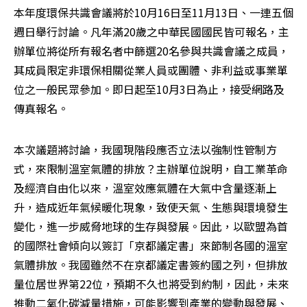
本年度環保共識會議將於10月16日至11月13日、一連五個
週日舉行討論。凡年滿20歲之中華民國國民皆可報名，主
辦單位將從所有報名者中篩選20名參與共識會議之成員，
其成員限定非環保相關從業人員或團體、非利益或事業單
位之一般民眾參加。即日起至10月3日為止，接受網路及
傳真報名。
本次議題將討論，我國現階段應否立法以強制性管制方
式，來限制溫室氣體的排放？主辦單位說明，自工業革命
及經濟自由化以來，溫室效應氣體在大氣中含量逐漸上
升，造成近年氣候暖化現象，致使天氣、生態與環境發生
變化，進一步威脅地球的生存與發展。因此，以歐盟為首
的國際社會傾向以簽訂「京都議定書」來節制各國的溫室
氣體排放。我國雖然不在京都議定書簽約國之列，但排放
量位居世界第22位，預期不久也將受到約制，因此，未來
推動二氧化碳減量措施，可能影響到產業的變動與發展、