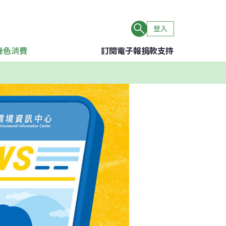
登入
綠色消費
訂閱電子報
捐款支持