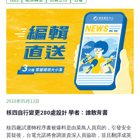
核四安全監督委員會會議。攝影：陳文姿。核四履約爭議
奇異提出國際仲裁台灣電力公司副總經理蔡富豐表示，爭
議原因在於奇異與台電間有計價、應付未付款、未完成工
作等尚需釐清，台電該付的還是會付，但要先確定項目與
責任。之前雙方也曾經協商，不過，奇異認為金額影響很
大，才訴諸仲裁。台電發言人林德福證實，奇異公司已於
9月下旬向國際商會香港的仲裁機構提出仲裁。由於台電
與奇異雙方需共同指派第三方成立仲裁庭，第三方代表尚
未決定，所以還沒有確切時程表。爭議主要是針對之前的
合約，並非封存。安全監督委員會委員，台灣綠色公民行
動聯盟理事長賴偉傑說明，因變更設計、工程延
2010年05月12日
核四自行變更280處設計 學者：誰敢背書
核四廠試運轉程序書被爆料是由菜鳥人員寫的，引發安全
質疑後，台電允諾將會調派資深人員協助，並且翻譯成英