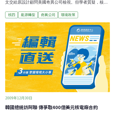
文交給原設計顧問美國奇異公司檢視。但學者質疑，核四
廠自行變更280多處設計，奇異先前就已言明「不擔負保
核四
能源轉型
奇異公司
環境政策
證」，後來颱風來襲，核四還泡過水，「人家願意幫忙背
書嗎」？鹽寮反核自救會會長吳文通表示，在核四廠內工
作的貢寮鄉親向他反映，系統測試時，幾次管線因為焊接
不實而發生爆管，而開關閥做壓力測試時，也在加壓一天
後爆掉好幾次，原本的核四監督委員有地方人員在內，卻
被以「有你們在裡面監督、核四永遠蓋不好」為由而排除
在外。行政院原子能委員會副主委謝得志坦承，核四測試
的確出過很多狀況，但他也表示，如果測試全部及格那還
需要測嗎？重點是出了狀況要能改善。他強調，程序書要
經過原設計公司的檢核簽名是國際程序，一定要簽字後、
試運轉全部通過後，原能會才會許可給照，他並認為奇異
公司簽字應該沒有太大問題。至於核四生水池遭反核團
2009年12月30日
韓國總統訪阿聯 傳爭取400億美元核電廠合約