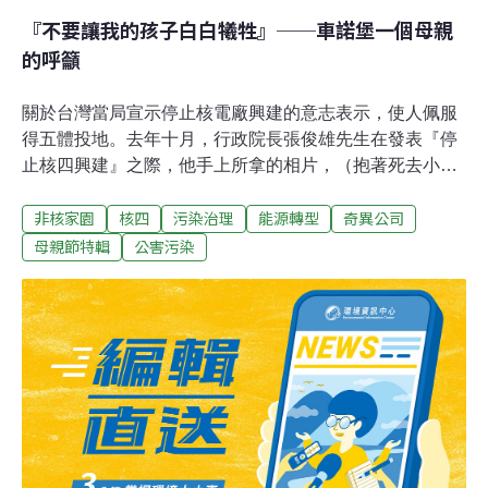
『不要讓我的孩子白白犧牲』──車諾堡一個母親
的呼籲
關於台灣當局宣示停止核電廠興建的意志表示，使人佩服
得五體投地。去年十月，行政院長張俊雄先生在發表『停
止核四興建』之際，他手上所拿的相片，（抱著死去小孩
的母親），有個背景故事：那位母親拜託我一定要拍下這
非核家園
核四
污染治理
能源轉型
奇異公司
張相片，她說：『不要讓我的孩子白白犧牲』。他的呼籲
亦即，不要再讓更多的人們白白犧牲吧，懇請您們貫徹廢
母親節特輯
公害污染
止核電的意志。本來，我們日本人，還要向您們學習呢！
為了早一天改變（日本）推動核電的立場，努力著。我們
相互鼓勵吧！加油！ 看起來，台灣行政院對於曾經一度作
下的如此歷史性的判斷，正陷入長考。自2000年9月30日
到10月27日所做下的，是有連貫性的決策。行政院的判斷
是十分明確的，將建設中止，可以讓電價成本更便宜，如
果電力不足，天然氣發電可以作暫時的替代方案，核廢料
問題無法解決，…寫下了許多真真實實的事情。為了台灣
人的萬代的子孫，宣布了停止核四建設，如此崇高的宣