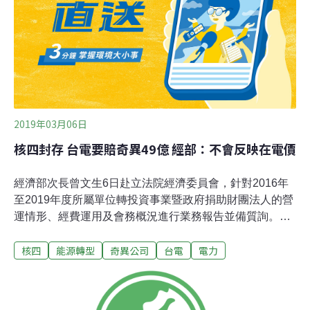
出仲裁聲請，即為第一仲裁案。之後，又因停工超過15
月，依約可構成契約終止，奇異於2017年再度提出「龍門
計畫NSSS契約終止費用求償」仲裁，即為第二仲裁案。
2019年03月06日
核四封存 台電要賠奇異49億 經部：不會反映在電價
經濟部次長曾文生6日赴立法院經濟委員會，針對2016年
至2019年度所屬單位轉投資事業暨政府捐助財團法人的營
運情形、經費運用及會務概況進行業務報告並備質詢。核
四封存後，台電與奇異公司之間的爭議，遭國際商會
核四
能源轉型
奇異公司
台電
電力
（ICC）仲裁需支付奇異1.58億美元（約新台幣49億
元），引發外界擔憂是否全民買單。經濟部次長曾文生會
前接受採訪時表示，台電先前已針對此事編列預算，以過
去的累積盈餘支付，不會有其他資本額的支出，也不會全