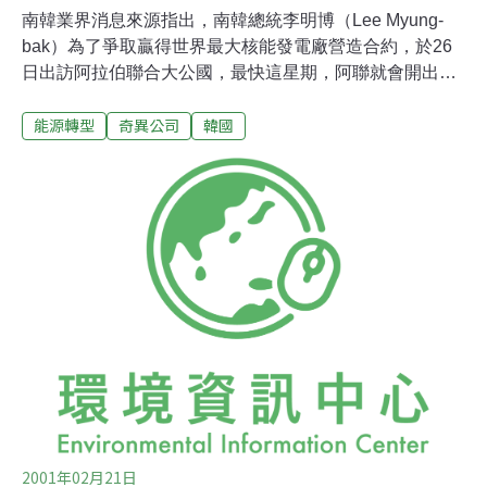
南韓業界消息來源指出，南韓總統李明博（Lee Myung-
bak）為了爭取贏得世界最大核能發電廠營造合約，於26
日出訪阿拉伯聯合大公國，最快這星期，阿聯就會開出這
筆價值估計400億美元的合約。此中東史上最大的能源合
能源轉型
奇異公司
韓國
約，除了韓國的集團企業（由電力公社（KEPCO）、現
代建設（Hyundai Engineering and Construction）、三星
物產（Samsung C&T Corp）以及斗山重工（Doosan
Heavy Industries）共組）外，美國奇異公司（GE）與日
本東芝公司（Toshiba Corp）旗下西屋電器
（Westinghouse Electric）的共組集團，以及由法國電力
公司（EDF）與天然氣蘇伊士集團（GDF Suez）為首、
包括艾爾瓦（Areva）和石油集團道達爾（Total）在內的
法國集團也都參與競標。青瓦台在聲明中指出，李明博兩
天訪問行程期間，將與
2001年02月21日