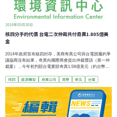
2019年05月30日
核四分手的代價 台電二次仲裁共付奇異1.805億美
金
2014年政府宣布核四封存，美商奇異公司與台電因履約爭
議協商沒有結果，奇異向國際商會提出仲裁聲請（第一仲
裁案），今年初判賠台電要賠奇異1.58億美元（約台幣
48.74億元）。由於核四封存後停工已達15個月，依約可
核四
能源轉型
奇異公司
貢寮
新北
台電
構成契約終止，奇異再度提出仲裁聲請（第二仲裁案）。
今（30）台電宣布，第二仲裁案雙方以2250萬美元（約台
幣7.11億元）達成和解。二案合計台電要賠1.805億美元，
相當於台幣55.85億元。台電公司與美商奇異公司所簽訂龍
門（核四）計畫「核反應器系統暨附屬系統、設備及服
務」契約。因政府宣布封存，台電在封存後，隨即停止支
付應付款項。對此，奇異2015年向國際商會國際仲裁院提