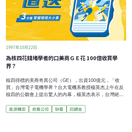
協會，反核行動聯盟並在現場演出一場核廢料秀。經過近
三小時遊行後，隊伍抵達目的地凱達格蘭大道，隨即展開
核災警報試放活動，最後，由台灣環保聯盟總會長楊文衡
發表「我們絕對要擋下核四」宣言，並舉行現場人員核四
公投活動後，結束整個遊行活動。
1997年10月22日
為核四花錢堵學者的口美商ＧＥ花 100億收買學
界？
核四得標的美商奇異公司（GE），出資100億元，「收
買」台灣電子電機學界？台大電機系教授楊英杰上午在反
核四的公聽會上提出驚人的內幕，楊英杰表示，台灣絕對
不缺電，電子電機學術界都可以提出明確的證據，但是一
能源轉型
奇異公司
缺電
回饋金
直沒有學術界的人提出說明，主要的原因就是學術界的人
士良心不夠。楊英杰表示，奇異公司在美國反核的情況
下，在美國快要關門了，去年就裁員2/5的工程師，為了能
讓台灣核四能順利進行，奇異公司提供了100億元的學者