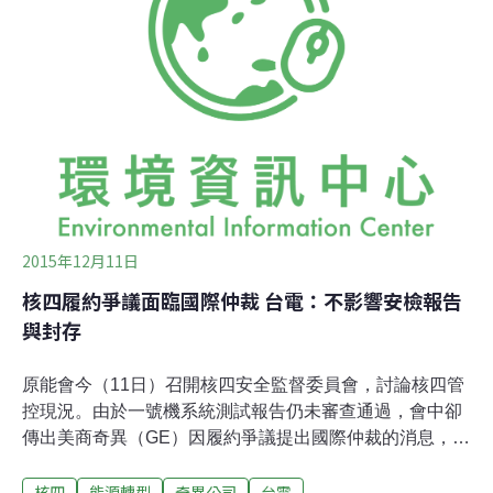
部反映在電價上，且要電價審議委員會決定。
2015年12月11日
核四履約爭議面臨國際仲裁 台電：不影響安檢報告
與封存
原能會今（11日）召開核四安全監督委員會，討論核四管
控現況。由於一號機系統測試報告仍未審查通過，會中卻
傳出美商奇異（GE）因履約爭議提出國際仲裁的消息，引
起審查進度是否受影響的討論。台電強調，雖然補交程序
核四
能源轉型
奇異公司
台電
書的時間因此延後，但並不影響後續審查。原能會第七屆