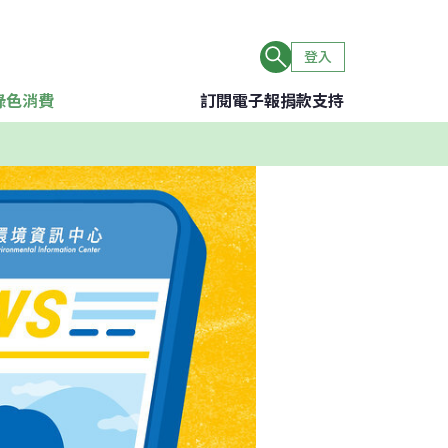
登入
綠色消費
訂閱電子報
捐款支持