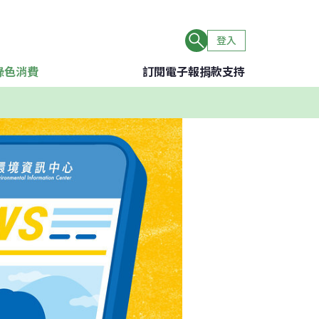
登入
綠色消費
訂閱電子報
捐款支持