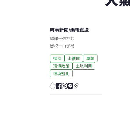
時事新聞
/
編輯直送
編譯
—
張桂芳
審校
—
白子易
逕流
水循環
臭氧
環境政策
土地利用
環境監測