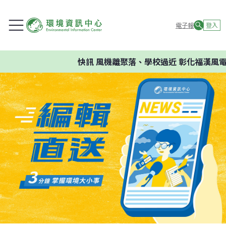
電子報
登入
快訊
風機離聚落、學校過近 彰化福漢風電