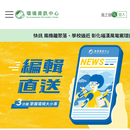
電子報
登入
快訊
風機離聚落、學校過近 彰化福漢風電案環