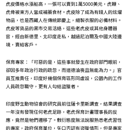
虎皮價格水漲船高，一張可以賣到1萬5000美元，虎鞭、
虎骨被東方人當成補藥食材。虎皮除了成為有錢人的炫燿
物品，也是西藏人在傳統節慶上，縫製衣服的必備材料。
虎皮等貨品的黑市交易活絡，這些老虎皮或其他身體器
官，經由新德里、北印度走私，越過尼泊爾及中國大陸邊
境，賣給客戶。
保育專家：「可惡的是，這些事就發生在政府部門眼前，
卻因多年政治行政的疏忽，而道德淪喪且無能為力。」官
員互推責任，印度好幾個保育區形同虛設，公園內的工作
人員疏忽職守，更有人勾結盜獵者。
印度野生動物協會的研究員前往薩卡里斯調查，結果調查
一年沒有發現任何老虎足跡，老虎保育計畫理事長的反
應，竟然是牠們遷移了。敷衍態度無法說服熟悉老虎習性
的專家，政府保育單位，矢口否認有盜獵情形，但是專家