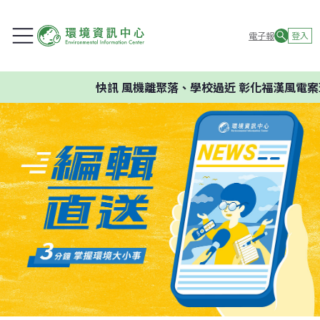
電子報
登入
快訊
風機離聚落、學校過近 彰化福漢風電案