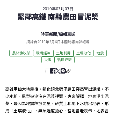
2010年03月07日
緊鄰高鐵 南縣農田冒泥漿
時事新聞
/
編輯直送
摘錄自2010年3月6日中國時報南縣報導
農林漁牧業
環境經濟
土地利用
土壤液化
地震
災害
循環經濟
高雄甲仙大地震後，新化鎮北勢里農田突然冒出泥漿，不
少水稻、鳳梨被淹沒在泥漿裡頭，專家解釋，地表湧出泥
漿，是因為地震釋放能量，砂質土和地下水噴出地表，形
成「土壤液化」，無須過度擔心。當地耆老表示，地表冒