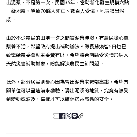
出泥漿，不是第一次，民國35年，當時新化發生規模六點
一級地震，導致70餘人死亡、數百人受傷，地表噴出泥
漿。
由於不少農民的田地一夕之間被泥漿淹沒，有農民擔心鳳
梨養不活，希望政府提出補助辦法。縣長蘇煥智5日也已
致電給農委會副主委黃有財，希望將台南縣受災情形納入
天然災害補助對象，盼能解決農民生計問題。
此外，部分居民則憂心因為冒出泥漿處緊鄰高鐵，希望有
關單位可以盡速前來勘驗，湧出泥漿的地質，究竟有無受
到變動或波及，這樣才可以確保搭乘高鐵的安全。