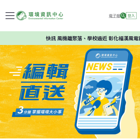
電子報
登入
快訊
風機離聚落、學校過近 彰化福漢風電