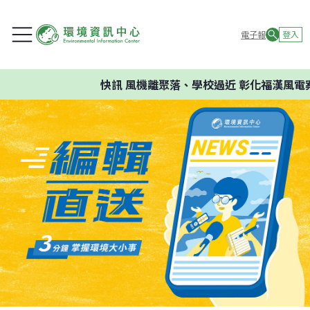
電子報
登入
快訊
風機離聚落、學校過近 彰化福漢風電案