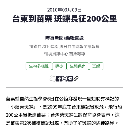
2010年03月09日
台東到苗栗 斑蝶長征200公里
時事新聞
/
編輯直送
摘錄自2010年3月9日自由時報苗栗報導
環境資訊中心
苗栗
報導
生物多樣性
遷徙
生態保育
斑蝶
苗栗縣自然生態學會6日在公館鄉發現一隻翅膀有標記的
「小紋青斑蝶」，是2009年底在台東標記後放飛，飛行約
200公里後抵達苗栗；台灣紫斑蝶生態保育協會表示，這
是苗栗第2次捕獲標記斑蝶，有助了解斑蝶的遷徙路徑。