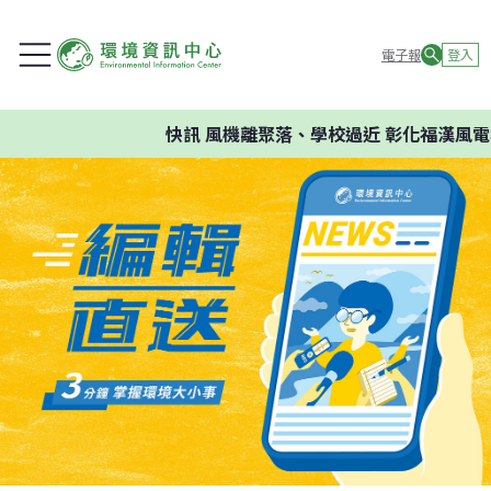
電子報
登入
快訊
風機離聚落、學校過近 彰化福漢風電