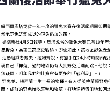
紐西蘭奧塔戈省一年一度的獵兔大賽在復活節期間如期
當地野兔泛濫成災的現象仍無改觀。

 據德新社4月5日報導，奧塔戈省的獵兔大賽已有19年歷史，今年獵人們的戰利品是23064
隻野兔，為第二高歷史戰績。即便如此，該地區野兔泛濫
 活動組織者戴夫·拉姆齊說，有獵手在24小時時間內戰績頗豐，但是僅僅過了一夜，就發
現自己「掃蕩」過的地區仍有大批野兔活蹦亂跳。他說
無疑問，明年我們的比賽會有更多的『戰利品』。」

 野兔並非紐西蘭土生土長的物種。有人從英格蘭將野兔帶到澳大利亞，後來傳到了紐西
蘭。成群的野兔啃吃莊稼和牧草，打地洞損壞田地和河