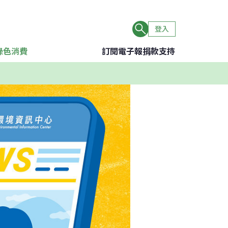
登入
綠色消費
訂閱電子報
捐款支持