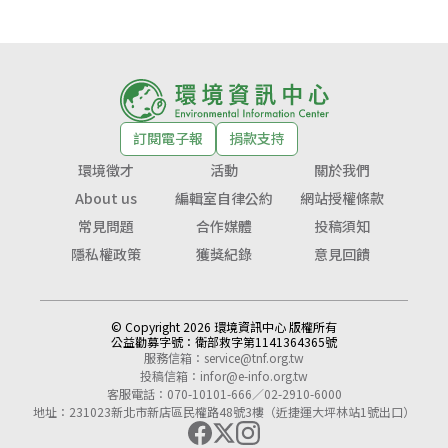
訂閱電子報
捐款支持
環境徵才
活動
關於我們
About us
編輯室自律公約
網站授權條款
常見問題
合作媒體
投稿須知
隱私權政策
獲獎紀錄
意見回饋
© Copyright 2026 環境資訊中心 版權所有
公益勸募字號：
衛部救字第1141364365號
服務信箱：
service@tnf.org.tw
投稿信箱：
infor@e-info.org.tw
客服電話：070-10101-666／02-2910-6000
地址：231023新北市新店區民權路48號3樓（近捷運大坪林站1號出口）