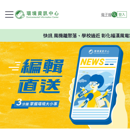
電子報
登入
快訊
風機離聚落、學校過近 彰化福漢風電