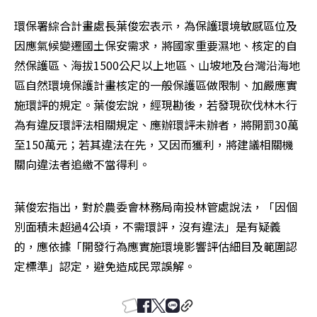
環保署綜合計畫處長葉俊宏表示，為保護環境敏感區位及
因應氣候變遷國土保安需求，將國家重要濕地、核定的自
然保護區、海拔1500公尺以上地區、山坡地及台灣沿海地
區自然環境保護計畫核定的一般保護區做限制、加嚴應實
施環評的規定。葉俊宏說，經現勘後，若發現砍伐林木行
為有違反環評法相關規定、應辦環評未辦者，將開罰30萬
至150萬元；若其違法在先，又因而獲利，將建議相關機
關向違法者追繳不當得利。
葉俊宏指出，對於農委會林務局南投林管處說法，「因個
別面積未超過4公頃，不需環評，沒有違法」是有疑義
的，應依據「開發行為應實施環境影響評估細目及範圍認
定標準」認定，避免造成民眾誤解。