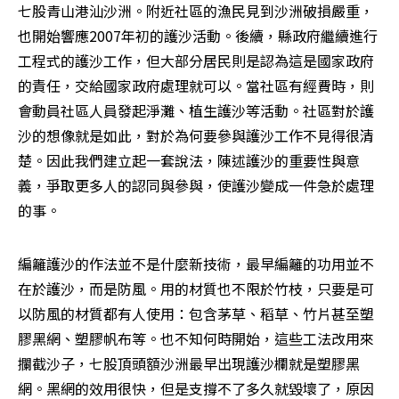
七股青山港汕沙洲。附近社區的漁民見到沙洲破損嚴重，
也開始響應2007年初的護沙活動。後續，縣政府繼續進行
工程式的護沙工作，但大部分居民則是認為這是國家政府
的責任，交給國家政府處理就可以。當社區有經費時，則
會動員社區人員發起淨灘、植生護沙等活動。社區對於護
沙的想像就是如此，對於為何要參與護沙工作不見得很清
楚。因此我們建立起一套說法，陳述護沙的重要性與意
義，爭取更多人的認同與參與，使護沙變成一件急於處理
的事。
編籬護沙的作法並不是什麼新技術，最早編籬的功用並不
在於護沙，而是防風。用的材質也不限於竹枝，只要是可
以防風的材質都有人使用：包含茅草、稻草、竹片甚至塑
膠黑網、塑膠帆布等。也不知何時開始，這些工法改用來
攔截沙子，七股頂頭額沙洲最早出現護沙欄就是塑膠黑
網。黑網的效用很快，但是支撐不了多久就毀壞了，原因