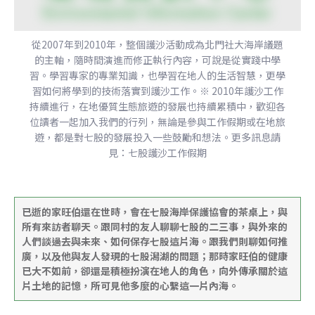
從2007年到2010年，整個護沙活動成為北門社大海岸議題
的主軸，隨時間演進而修正執行內容，可說是從實踐中學
習。學習專家的專業知識，也學習在地人的生活智慧，更學
習如何將學到的技術落實到護沙工作。※ 2010年護沙工作
持續進行，在地優質生態旅遊的發展也持續累積中，歡迎各
位讀者一起加入我們的行列，無論是參與工作假期或在地旅
遊，都是對七股的發展投入一些鼓勵和想法。更多訊息請
見：七股護沙工作假期
已逝的家旺伯還在世時，會在七股海岸保護協會的茶桌上，與
所有來訪者聊天。跟同村的友人聊聊七股的二三事，與外來的
人們談過去與未來、如何保存七股這片海。跟我們則聊如何推
廣，以及他與友人發現的七股潟湖的問題；那時家旺伯的健康
已大不如前，卻還是積極扮演在地人的角色，向外傳承關於這
片土地的記憶，所可見他多麼的心繫這一片內海。