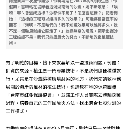
阿邊婆第一次施作護沙工作現場是在2007年的9月的生態工作
假期，當時站在堤岸看這潟湖南端的沙灘，她不斷嘆息：「唉
唷！哪ㄟ會變成這樣？沙都快不見了！怎麼會這樣？」記者問
她：「這樣的工程可以維持多久的效果？」阿邊婆相當直率的
回答：「海啊，不是咱們的！我不知道效果可以維持多久，說
不定一個颱風就讓它颳走了。」這樣無奈的境況，顯示出護沙
工程維護不易，我們只能盡最大的努力，不斷地改良植籬技
術。
有了明確的目標，接下來就要解決一些技術問題，例如：
師資的來源。植生是一門專業技術，不是我們隨便種種就
行，尤其是在沙灘這種環境惡劣的地方。我們先請教林務
局關於海岸防風林的植生技術，也請教在地的保育團體
「台南市紅樹保護協會」，並讓工作人員實際去體驗採種
過程。培養自己的工作團隊與方法，找出適合七股沙洲的
工作模式。
春季植生的想法在2008年5月實行，雖然只是一次試驗性