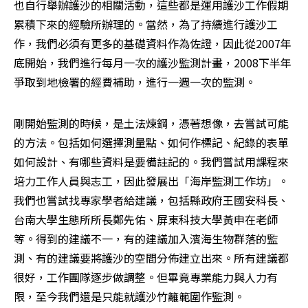
也自行舉辦護沙的相關活動，這些都是運用護沙工作假期
累積下來的經驗所辦理的。當然，為了持續進行護沙工
作，我們必須有更多的基礎資料作為佐證，因此從2007年
底開始，我們進行每月一次的護沙監測計畫，2008下半年
爭取到地檢署的經費補助，進行一週一次的監測。
剛開始監測的時候，是土法煉鋼，憑著想像，去嘗試可能
的方法。包括如何選擇測量點、如何作標記、紀錄的表單
如何設計、有哪些資料是要備註記的。我們嘗試用課程來
培力工作人員與志工，因此發展出「海岸監測工作坊」。
我們也嘗試找專家學者給建議，包括縣政府王國安科長、
台南大學生態所所長鄭先佑、屏東科技大學黃申在老師
等。得到的建議不一，有的建議加入濱海生物群落的監
測、有的建議要將護沙的空間分佈建立出來。所有建議都
很好，工作團隊逐步做調整。但畢竟專業能力與人力有
限，至今我們還是只能就護沙竹籬範圍作監測。