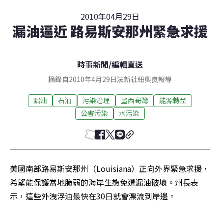
2010年04月29日
漏油逼近 路易斯安那州緊急求援
時事新聞
/
編輯直送
摘錄自2010年4月29日法新社紐奧良報導
漏油
石油
污染治理
墨西哥灣
能源轉型
公害污染
水污染
美國南部路易斯安那州（Louisiana）正向外界緊急求援，
希望能保護當地脆弱的海岸生態免遭漏油破壞。州長表
示，這些外洩浮油最快在30日就會漂流到岸邊。