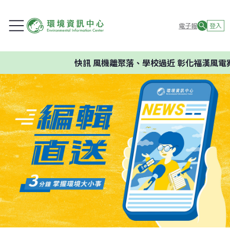
電子報
登入
快訊
風機離聚落、學校過近 彰化福漢風電案