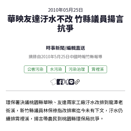
2010年05月25日
華映友達汙水不改 竹縣議員揚言
抗爭
時事新聞
/
編輯直送
摘錄自2010年5月25日中國時報竹縣報導
公害污染
水污染
污染治理
霄裡溪
環保署決議桃園縣華映、友達兩家工廠汙水改排到龍潭老
街溪，新竹縣議員林保祿指改排案迄今未有下文，汙水仍
續排霄裡溪，揚言帶農民到桃園縣環保局抗爭。