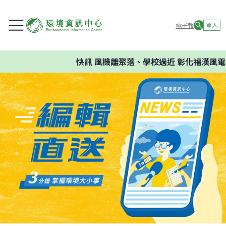
電子報
登入
快訊
風機離聚落、學校過近 彰化福漢風電