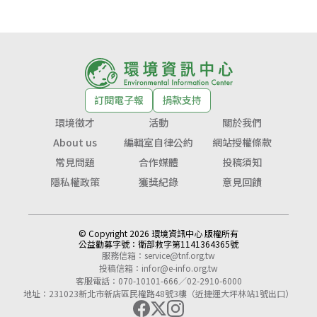
訂閱電子報
捐款支持
環境徵才
活動
關於我們
About us
編輯室自律公約
網站授權條款
常見問題
合作媒體
投稿須知
隱私權政策
獲獎紀錄
意見回饋
© Copyright 2026 環境資訊中心 版權所有
公益勸募字號：
衛部救字第1141364365號
服務信箱：
service@tnf.org.tw
投稿信箱：
infor@e-info.org.tw
客服電話：070-10101-666／02-2910-6000
地址：231023新北市新店區民權路48號3樓（近捷運大坪林站1號出口）