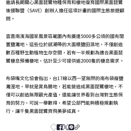
邀請長期關心黑面琵鷺物種保育和棲地復育國際黑面琵鷺
後援聯盟（SAVE）創辦人擔任這項計畫的國際生態旅遊顧
問。
雲嘉南濱海國家風景區範圍內有廣達5000多公頃的國有閒
置鹽灘地，這些位於感潮帶的大面積鹽田濕地，不僅創造
數百種野生動植物生存空間，若有一半規劃為適合黑面琵
鷺棲息預備棲地，估計至少可提供逾2000隻的棲息需求。
布袋嘴文化協會指出，台17線以西一望無際的南布袋廢鹽
灘溼地，早就是賞鳥勝地，若能營造成黑面琵鷺棲地，不
僅可以創造無限觀光產值，還能讓世界看到台灣對生態保
育的努力，可說一舉數得，希望公部門能夠積極規劃執
行，讓千隻黑面琵鷺齊飛美夢成真。