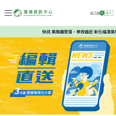
電子報
登入
快訊
風機離聚落、學校過近 彰化福漢風