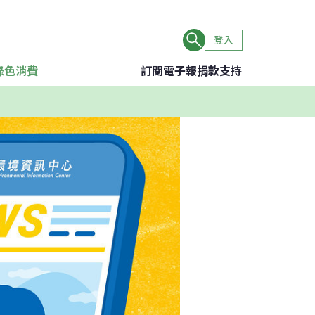
登入
綠色消費
訂閱電子報
捐款支持