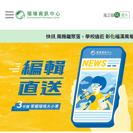
電子報
登入
快訊
風機離聚落、學校過近 彰化福漢風電