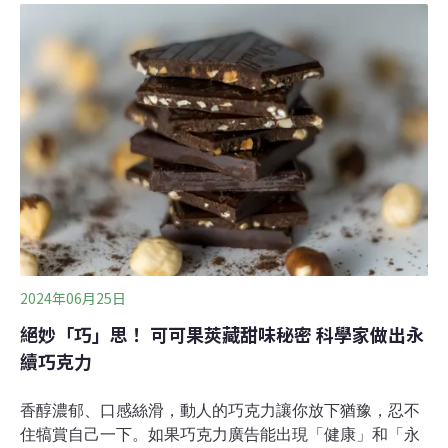
場，衝突已經降溫。《歐洲新聞台》7月訪問法國小農，
希望呈現另一種聲音。
2024年06月25日
絕妙「巧」思！ 可可果莢藏甜味秘密 科學家做出永
續巧克力
香醇濃郁、口感絲滑，動人的巧克力讓你放下猶豫，忍不
住犒賞自己一下。如果巧克力廣告能出現「健康」和「永