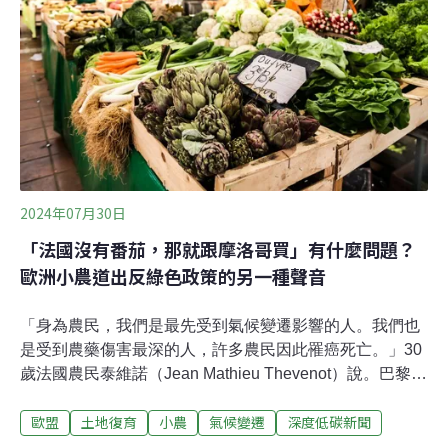
擺設充滿心思，產品包裝均以自然素材替代，幾乎看不到
塑膠材料，包裝也充滿農場特色。現場使用的籃子，大多
出自小農之手。他們邀請老師教大家以竹、藤或草編、自
己動手製作。70多歲的芳文（鍾宋芳文）阿姨和她的兒子
阿彬（鍾文彬）一起經營「芳彬茶園」，芳文姨照顧菜
園，茶園則以阿彬為主，他的港口茶是有機的金萱茶
2024年07月30日
「法國沒有番茄，那就跟摩洛哥買」有什麼問題？
歐洲小農道出反綠色政策的另一種聲音
「身為農民，我們是最先受到氣候變遷影響的人。我們也
是受到農藥傷害最深的人，許多農民因此罹癌死亡。」30
歲法國農民泰維諾（Jean Mathieu Thevenot）說。巴黎奧
運登場，街頭充滿歡樂與興奮的氣氛，讓人忘了5個月
歐盟
土地復育
小農
氣候變遷
深度低碳新聞
前，大批憤怒的法國農民駕著曳引機，在塞納河前抗議歐
盟綠色政策的場面。隨著歐洲議會6月選舉結束、奧運上