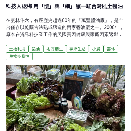
科技人返鄉 用「慢」與「細」釀一缸台灣風土醬油
在雲林斗六，有座歷史超過80年的「萬豐醬油廠」，是全
台僅存以乾蔭古法熟成釀造的兩家醬油廠之一。2008年，
原本在資訊科技業工作的吳國賓因健康與家庭因素返鄉，
接手祖父創立的醬油廠。他選擇逆勢而行，堅持不用化學
土地利用
醬油
地方創生
享綠生活
小農
雲林
速成與大量機械化，而是以本土黑豆、自然湖鹽，在陶缸
中經過日曝月露，靜待一年以上熟成。這份「慢」與
生物多樣性
「細」的執著，不僅延續了逐漸失落的傳統工藝，也讓萬
豐醬油以獨特的醇厚香氣走向國際，為斗六這片土地留下
無可取代的味覺記憶。從高壓到慢釀：健康與家業的轉折
吳國賓並非一路走在製醬的路上。童年時，他其實未在工
廠長大，對氣味的印象不深，倒是豆漿煮滾的香氣更為熟
悉。那時候，祖父創立的工廠規模已相當可觀，不只釀造
醬油，也生產豆腐、豆漿與醃漬蔬菜。據父親口述，萬豐
曾是斗六繳稅大戶之一。直到父親因意外嚴重受傷，工廠
改由叔叔掌管，萬豐的榮景逐漸縮小。吳國賓的人生軌跡
原本完全不同。他離鄉北上，攻讀資訊相關科系，投入