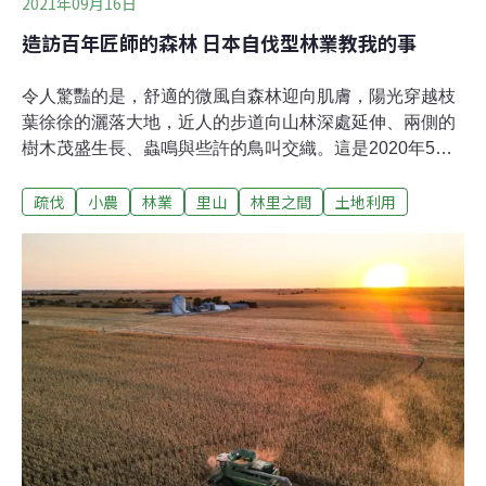
2021年09月16日
造訪百年匠師的森林 日本自伐型林業教我的事
令人驚豔的是，舒適的微風自森林迎向肌膚，陽光穿越枝
葉徐徐的灑落大地，近人的步道向山林深處延伸、兩側的
樹木茂盛生長、蟲鳴與些許的鳥叫交織。這是2020年5
月，我第一次前往自伐型林業工作現場時的森林面貌[1]。
疏伐
小農
林業
里山
林里之間
土地利用
自伐型林業，以台灣人熟悉的方式解釋，就是林業版本的
小農模式，擁有自己一片森林，在悉心的照顧與持續運作
下，達到自然生態與人類經濟活動平衡的林業。世居山村
的日本人，大多從祖先輩繼承家族持有百年以上的森林，
少部分的家族在此經營了上百年的林業[2]，漫長歲月付諸
森林工作，了解山、樹木及人類與自然應對的關係，並將
經驗加以傳承宣揚，成為自伐型林業的發展雛型。因為這
是由民間發起並推廣的林業模式，少了許多官方與學術界
的研究，導致除了日文的文獻外，目前尚無其他語言的資
料可供參照，而為了讓林業活動缺席的台灣人們了解自伐
型林業的特點，本文分為三點做出解釋。