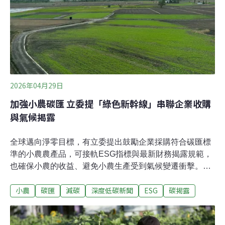
科的想法很單純：「就算未來不從事這個行業，至少我可
以理解這輩子要吃的食物是怎麼做的。」沒想到，這個選
擇反而成為他一生料理哲學的起點。食品加工讓他理解微
生物、營養、生物化學，也讓他明白食物在
2026年04月29日
加強小農碳匯 立委提「綠色新幹線」串聯企業收購
與氣候揭露
全球邁向淨零目標，有立委提出鼓勵企業採購符合碳匯標
準的小農農產品，可接軌ESG指標與最新財務揭露規範，
也確保小農的收益、避免小農生產受到氣候變遷衝擊。企
業採購小農產品 接軌最新財務揭露規範立法委員鍾佳濱提
小農
碳匯
減碳
深度低碳新聞
ESG
碳揭露
出「ESG綠色新幹線」政策建議，並於21日召開「地球日
台灣小農與企業攜手ESG永續議程」公聽會，鼓勵企業直
接向小農採購，目標是將上市櫃公司的供應鏈壓力轉化為