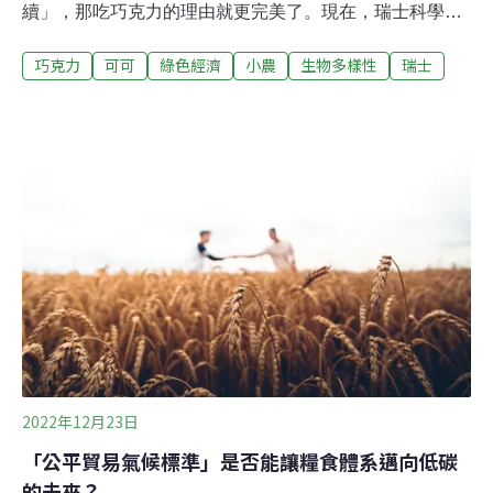
續」，那吃巧克力的理由就更完美了。現在，瑞士科學家
已成功利用可可果肉和內果皮，打造既高纖又環保的新型
巧克力
可可
綠色經濟
小農
生物多樣性
瑞士
巧克力。口感不輸黑巧克力 營養價值大躍進傳統製作巧克
力時，要先敲開可可果，取出可可豆。硬硬的果殼通常會
被丟棄，而可可豆外層果肉則在發酵過程消失。科學家找
到的新作法是將果殼內層的內果皮磨成粉，把果肉濃縮成
果漿，再將兩者混合製成成「可可果凍」。這種凝膠非常
甜，可用來取代製作巧克力所添加的糖。這份研究5月底
發表在《自然食品》（Nature Food）期刊。蘇黎世聯邦
理工學院（ETH Zürich）研究團隊表示，可可果莢的外殼
富含抗氧化劑、果膠、礦物質、膳食纖維和蛋白質。比起
一般的糖，可可果凍的營養價值更高。此外，新巧克力的
纖維含量比歐洲黑巧克力高出20%，飽和脂肪減少約
30%。
2022年12月23日
「公平貿易氣候標準」是否能讓糧食體系邁向低碳
的未來？