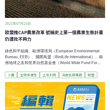
2021年07月23日
歐盟推CAP農業改革 號稱史上第一個農業生態計畫
仍遭批不夠力
綠色和平組織、歐洲環境局（European Environmental
Bureau, EEB）、國際鳥盟（BirdLife International）、歐
洲地球之友和世界自然基金會（World Wide Fund For
Nature, WWF）抨擊6月底歐盟針對共同農業政策
小農
生物多樣性
土地利用
深度低碳專題
歐盟
（common agricultural policy, CAP）改革達成的臨時協
議，不利歐洲公民、小農和氣候，並對氣候和生物多樣性
危機視而不見。歐盟稱改革CAP後「更環保」 綠色和平批
根本在「洗綠」歐盟綠色和平組織農業政策主管康蒂耶羅
（Marco Contiero）說，新協議沒有任何條款要求成員國
採取新的做法來減少溫室氣體排放，根本是在「洗綠」。