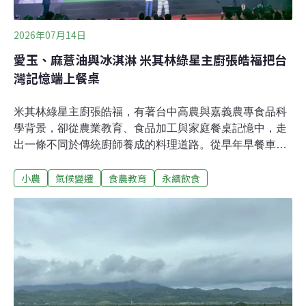
2026年07月14日
愛玉、麻薏油與冰淇淋 米其林綠星主廚張皓福把台
灣記憶端上餐桌
米其林綠星主廚張皓福，有著台中高農與嘉義農專食品科
學背景，卻從農業教育、食品加工與家庭餐桌記憶中，走
出一條不同於傳統廚師養成的料理道路。從早年早餐車、
Jovial無菜單料理，到以台灣農產為核心的義式冰淇
小農
氣候變遷
食農教育
永續飲食
淋，，再到2025年帶領「TU PANG地坊」摘下米其林綠
星，他始終關注食物如何連結土地、生產者與人的生活。
對他而言，餐廳不只是用餐場所，更像一座劇場與文化平
台；每一道菜都承載季節、產地、氣候、農業政策與個人
記憶。他相信，廚藝的答案在產地，而料理最終要做的，
是讓人重新感受自己與土地、他人及世界的關係。從早餐
車、無菜單到說菜 餐廳像一座劇場張皓福起初並不是為了
成為廚師而讀農校，他說，當時選擇讀台中高農食品加工