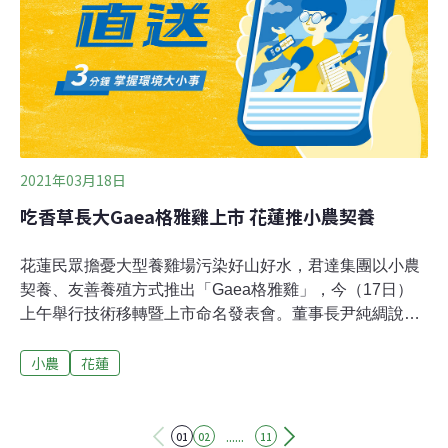
2021年03月18日
吃香草長大Gaea格雅雞上市 花蓮推小農契養
花蓮民眾擔憂大型養雞場污染好山好水，君達集團以小農
契養、友善養殖方式推出「Gaea格雅雞」，今（17日）
上午舉行技術移轉暨上市命名發表會。董事長尹純綢說，
在疫情衝擊下，雞肉市場不減反增，此新雞種養殖的飼料
小農
花蓮
使用有機香草複方，肉質滑嫩Q彈，將媲美法國布雷斯雞
（Poulet de Bresse）。陳吉仲致詞表示，樂見花蓮能走
出有機農糧和畜牧，今天發表後，小農要來參與，可以兩
個貨櫃屋的空間來養殖，初期約新台幣120萬元的成本，
......
01
02
11