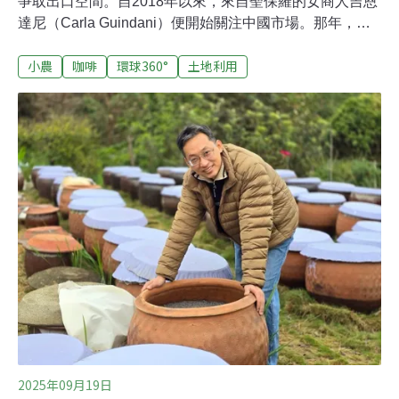
爭取出口空間。自2018年以來，來自聖保羅的女商人吉恩
達尼（Carla Guindani）便開始關注中國市場。那年，她
受巴西的政府出口促進機構ApexBrasil邀請，前往上海國
小農
咖啡
環球360°
土地利用
際食品展展示家庭農場的農產品。彼時，吉恩達尼擔任小
農合作社Terra Livre的負責人，因此攜帶參展的是社會運
動生產的特色農產品。積極的反應令吉恩達尼感到意外，
也讓她意識到出口中國的潛力。回到巴西後，她創立了
Raízes do Campo公司，專注於建立小農生產鏈，並在國
內外市場推廣巧克力、蜂蜜、黑胡椒，尤其是咖啡等產
品。受COVID-19疫情影響，業務一度推遲，但在2023年
12月迎來轉機，當時該公司獲中國海關總署批准出口生咖
啡豆——即未經烘焙的咖啡豆。2025年7月，許可證再次
續期，有效期延長五年。Raízes do Campo的出口許可是
中國海關總署近期為巴
2025年09月19日