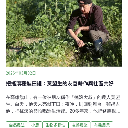
對小農的「生態系統服務給付（PES）」，回應最新國際
財務報導準則（IFRS）。鍾佳濱指出，近年氣候變遷加
劇，小農首當其衝，例如水稻等作物產量銳減、入不敷
出。根據數據顯示，在傳統通路中，小農收益僅佔終端價
格的10～45%，利潤被行銷與包裝層層稀釋，失去永續的
生機。同時，金管會2026年起要求上市櫃公司自適用國際
財務報導準則（IFRS）S1（永續相關財務資訊揭露之一
般規定）及S2（氣候相關揭露），企業迫切需要可驗證的
「範疇三（供應鏈）」減碳
2026年03月02日
把搖滾種進田裡：黃盟生的友善耕作與社區共好
在高雄旗山，有一位被朋友稱作「搖滾大叔」的農人黃盟
生。白天，他天未亮就下田；夜晚，則回到舞台，彈起吉
他，把搖滾的節拍唱進生活裡。20多年來，他把務農視為
一場長期實驗：如何在現實生計中，為土地與生命多留一
自然農法
小農
生物多樣性
友善農業
有機農業
點空間。黃盟生的田區是取得林業及自然保育署綠色保育