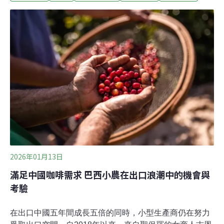
認證，並獲得「草鴞標章」的友善有機田區。他不只關心
作物是否安全，更嘗試營造棲地，讓猛禽、夜行性鳥類與
昆蟲在田裡形成自然的生態網絡。同時，他也發起「公益
白玉蘿蔔田」，開放民眾隨意採摘、隨喜捐款，將收入支
持在地社造與照顧工作。對黃盟生而言，永續不是標章或
口號，而是一種把生活、農業與社區一起扛起來的選擇。
從〈Highway Star〉到地下樂團：那個年代的狂與不甘黃
盟生出身農家，父母對孩子的期待並不強勢，反而是「讓
他自己發展」。他在家中排行最小，上有四個姊姊，是家
裡唯一的男孩。國中就讀寄宿私立學校，直到某個週末回
家，家裡新添了一套四聲道音響與幾捲卡
2026年01月13日
滿足中國咖啡需求 巴西小農在出口浪潮中的機會與
考驗
在出口中國五年間成長五倍的同時，小型生產商仍在努力