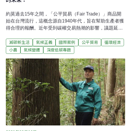
約莫過去15年之間，「公平貿易（Fair Trade）」商品開
始在台灣流行，這概念源自1940年代，旨在幫助生產者獲
得合理的報酬。近年受到碳權交易熱潮的影響，議題延伸
到建立符合公平氣候標準的制度，小農不只是能獲得更合
減碳新生活
氣候正義
國際案例
公平貿易
循環經濟
理的報酬，同時也為減碳盡更多心力。今年聯合國氣候大
會（COP27）有不少關於糧食策略的討論。其中一場週邊
小農
氣候變遷
深度低碳專題
會議（Side event）將「公平貿易（Fair Trade）」與「黃
金標準（Gold Standard）」放在一起討論。與會的組織旨
在回顧與展望未來，能否透過一套「公平貿易氣候標準」
作為支持小農戶和農村社區產生公平貿易碳信用並進入碳
市場的一種方式，以打造糧食系統的低碳未來。