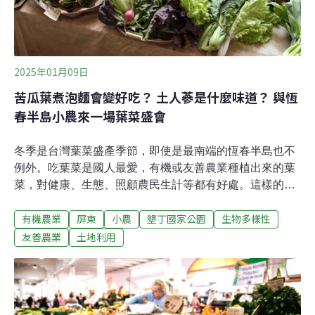
2025年01月09日
苦瓜葉煮泡麵會變好吃？ 土人蔘是什麼味道？ 與恆
春半島小農來一場葉菜盛會
冬季是台灣葉菜盛產季節，即使是最南端的恆春半島也不
例外。吃葉菜是國人最愛，有機或友善農業種植出來的葉
菜，對健康、生態、照顧農民生計等都有好處。這樣的產
品週末在老街遇得到。一群由墾丁國家公園管理處輔導取
有機農業
屏東
小農
墾丁國家公園
生物多樣性
得標章認證、友善土地的小農，帶著剛採收的各式蔬果、
熬漬品等，在老街等著顧客光臨，品嘗恆春半島的葉菜盛
友善農業
土地利用
宴。以血桐葉當包材 葉菜也要保濕1月初的週六，台灣冬
季普遍低溫，但恆春仍有陽光露臉，20℃出頭的溫度舒服
宜人，恆春老街越接近中午，越是人聲鼎沸。進入市集，
先是感受到每樣蔬菜產品都被仔細對待，除了場地乾淨，