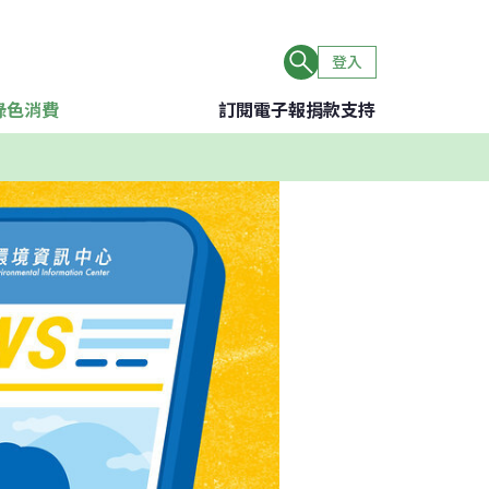
登入
綠色消費
訂閱電子報
捐款支持