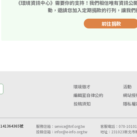
《環境資訊中心》需要你的支持！我們相信唯有資訊公
動，邀請您加入定期捐款的行列，讓我們
前往捐款
環境徵才
活動
編輯室自律公約
網站授
投稿須知
隱私權
41364365號
服務信箱：
service@tnf.org.tw
客服電話：070-10101-
投稿信箱：
infor@e-info.org.tw
地址：231023新北