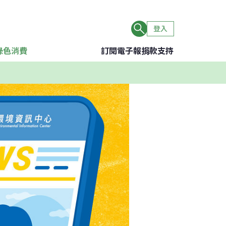
登入
綠色消費
訂閱電子報
捐款支持