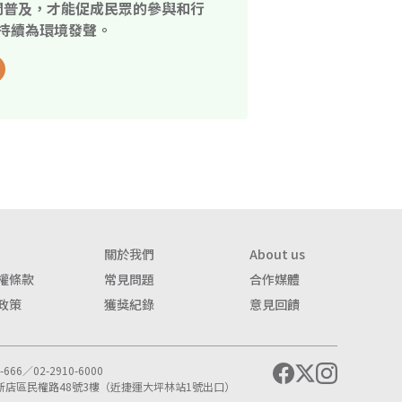
開普及，才能促成民眾的參與和行
持續為環境發聲。
關於我們
About us
權條款
常見問題
合作媒體
政策
獲獎紀錄
意見回饋
666／02-2910-6000
市新店區民權路48號3樓（近捷運大坪林站1號出口）