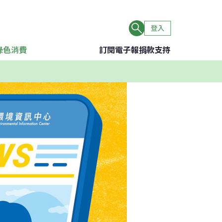
登入
綠色消費
訂閱電子報
捐款支持