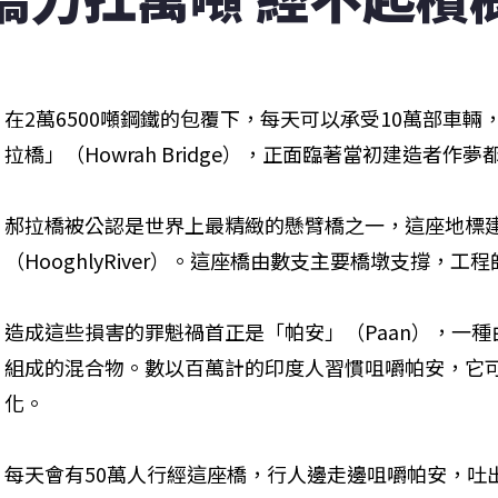
在2萬6500噸鋼鐵的包覆下，每天可以承受10萬部車
拉橋」（Howrah Bridge），正面臨著當初建造者
郝拉橋被公認是世界上最精緻的懸臂橋之一，這座地標
（HooghlyRiver）。這座橋由數支主要橋墩支撐，
造成這些損害的罪魁禍首正是「帕安」（Paan），一
組成的混合物。數以百萬計的印度人習慣咀嚼帕安，它
化。
每天會有50萬人行經這座橋，行人邊走邊咀嚼帕安，吐