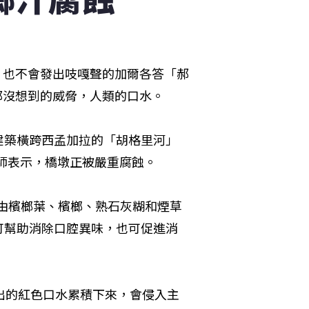
輛，也不會發出吱嘎聲的加爾各答「郝
作夢都沒想到的威脅，人類的口水。
建築橫跨西孟加拉的「胡格里河」
工程師表示，橋墩正被嚴重腐蝕。
種由檳榔葉、檳榔、熟石灰糊和煙草
可幫助消除口腔異味，也可促進消
出的紅色口水累積下來，會侵入主