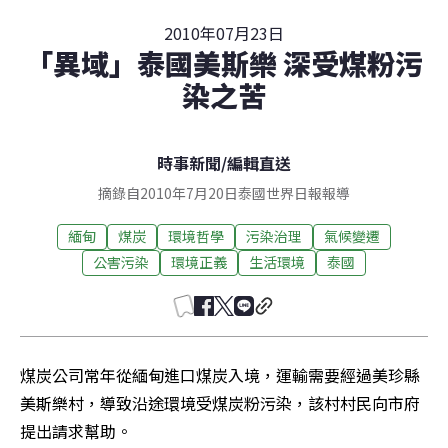
2010年07月23日
「異域」泰國美斯樂 深受煤粉污
染之苦
時事新聞
/
編輯直送
摘錄自2010年7月20日泰國世界日報報導
緬甸
煤炭
環境哲學
污染治理
氣候變遷
公害污染
環境正義
生活環境
泰國
煤炭公司常年從緬甸進口煤炭入境，運輸需要經過美珍縣
美斯樂村，導致沿途環境受煤炭粉污染，該村村民向市府
提出請求幫助。