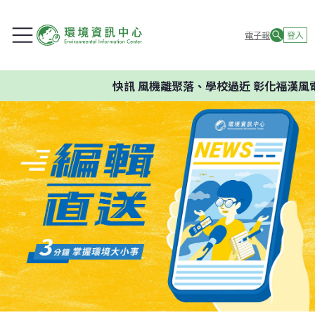
電子報
登入
快訊
風機離聚落、學校過近 彰化福漢風電