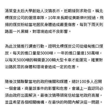
清萊皇太后大學創始人汶猜表示，近期接到求助信，稱北
標煤炭公司的運煤車隊，10年來長期從美斯樂村經過，飛
揚的煤炭粉給當地居民身體造成嚴重傷害，每到下雨天則
路面一片黑糊，對環境造成不良影響。
為此汶猜進行調查行動，證明北標煤炭公司從緬甸進口煤
炭，每天的進口量是5000噸，一年的進口量達150萬噸，
以每天5000噸的輛需要200輛大型卡車才能運完，確實對
沿路民眾的身體和環境會造成一定的危害。
隨後汶猜聯繫當地的政府機關和媒體，總計100多人召開
一個會議，商量該事件的影響和危害，會議上一直認同必
須由政府出面解決。最後汶猜帶頭寫信給當地政府高層，
並且希望各個相關機構，在最快的時間內解決這一問題。