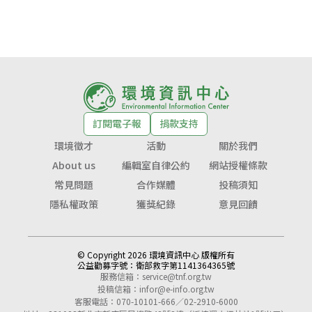
訂閱電子報
捐款支持
環境徵才
活動
關於我們
About us
編輯室自律公約
網站授權條款
常見問題
合作媒體
投稿須知
隱私權政策
獲獎紀錄
意見回饋
© Copyright 2026 環境資訊中心 版權所有
公益勸募字號：
衛部救字第1141364365號
服務信箱：
service@tnf.org.tw
投稿信箱：
infor@e-info.org.tw
客服電話：070-10101-666／02-2910-6000