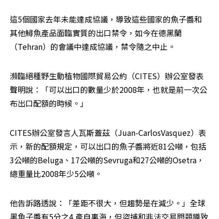
這5個國家去年未能達成協議，導致這些國家的魚子醬和
其他鱘魚產品面臨實質的出口禁令，如今在德黑蘭
（Tehran）的會議中達成協議，禁令隨之中止。
瀕臨絕種野生動植物國際貿易公約（CITES）辦公室發表
聲明說：「可以出口的數量少於2008年，也就是前一次公
布出口配額的時候。」
CITES辦公室發言人瓦斯蓋茲（Juan-CarlosVasquez）表
示，新的配額規定，可以出口的魚子醬將近81公噸，包括
3公噸的Beluga、17公噸的Sevruga和27公噸的Osetra，
總重量比2008年少5公噸。
他告訴路透說：「差距不很大，但趨勢是在減少。」全球
黑魚子醬有5分之4 產自裏海，但盜捕和非法交易問題導致