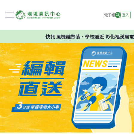
電子報
登入
快訊
風機離聚落、學校過近 彰化福漢風電