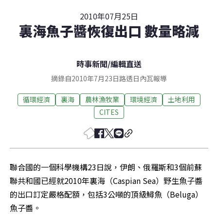
2010年07月25日
裏海魚子醬恢復出口 數量略減
時事新聞
/
編輯直送
摘錄自2010年7月23日路透日內瓦報導
循環經濟
裏海
農林漁牧業
環境經濟
土地利用
CITES
聯合國的一個科學機構23日說，伊朗、俄羅斯和3個前蘇
聯共和國已經就2010年裏海（Caspian Sea）野生魚子醬
的出口訂定嚴格配額，包括3公噸的頂級鱘魚（Beluga）
魚子醬。