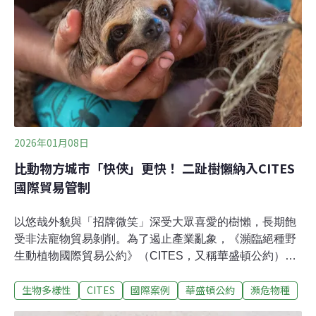
萬公頃，超過2500種植物和2200種動物在此棲息，其中
300多種更是烏克蘭官方認定的瀕危物種，受法律保護。
2026年01月08日
比動物方城市「快俠」更快！ 二趾樹懶納入CITES
國際貿易管制
以悠哉外貌與「招牌微笑」深受大眾喜愛的樹懶，長期飽
受非法寵物貿易剝削。為了遏止產業亂象，《瀕臨絕種野
生動植物國際貿易公約》（CITES，又稱華盛頓公約）於
2025年底在烏茲別克舉行的大會達成協議，正式將兩種樹
生物多樣性
CITES
國際案例
華盛頓公約
瀕危物種
懶納入管制，未來相關國際貿易將面臨更嚴格的規範。觀
光、寵物需求攀升決議通過後，185個CITES締約方（包