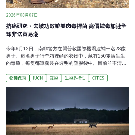
2026年08月07日
抗癌研究、去皺功效媲美肉毒桿菌 高價蠍毒加速全
球非法貿易潮
今年6月12日，南非警方在開普敦國際機場逮補一名28歲
男子。這名男子行李箱裡頭的衣物中，藏有150隻活生生
的毒蠍，每隻都單獨裝在透明的塑膠袋中。目前並不清楚
他的目的或計畫將這些蠍子運往何處。這次的搜捕行動由
物種保育
IUCN
寵物
生物多樣性
CITES
警方特別單位「庫爾斯河家畜竊盜與瀕危物種小組」主
導，與政府保育機構CapeNature合作執行。他們事前接獲
線報，稱一名男子非法持有野生動物，因此展開偵查。警
方發言人特威格（Wesley Twigg）告訴當地媒體，該名男
子涉嫌非法持有野生動物，違反《自然與環境條例》（the
Nature and Environmental Ordinance Act）而被捕。全案
正在調查中，尚不確定這些蠍子的商業價值。目前，這些
蠍子由當地動保組織好望角防止虐待動物協會（Cape of