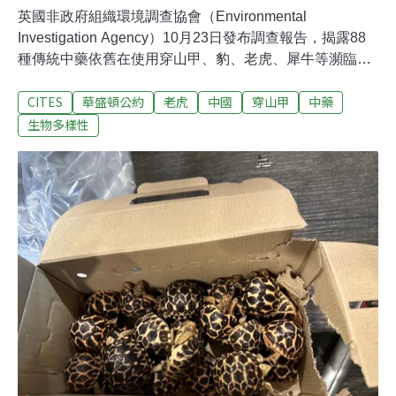
英國非政府組織環境調查協會（Environmental
Investigation Agency）10月23日發布調查報告，揭露88
種傳統中藥依舊在使用穿山甲、豹、老虎、犀牛等瀕臨瀕
臨滅絕動物。報告也點名全球62家知名銀行和金融機構投
CITES
華盛頓公約
老虎
中國
穿山甲
中藥
資了其中三家中藥大廠，將這些瀕危動物推入滅絕，呼籲
銀行盡速撤資。投資促滅絕 環團籲撤資環境調查協會報告
生物多樣性
「投資滅絕」（Investing in Extinction）指出，中國北京
同仁堂集團、天津醫藥集團和吉林敖東藥業集團三大藥業
集團在中藥產品中使用了穿山甲、豹等瀕危動物的身體部
位。除了點名製造公司，環境調查協會也一一點名了62家
涉及投資這些製藥廠（或其中一家）的國際金融集團。被
點名的不乏財星五百大企業（Fortune 500），包括匯豐
（HSBC）、保誠（Prudential）、高盛（Goldman
Sachs）、瑞銀集團（UBS）、德意志銀行（Deutsch