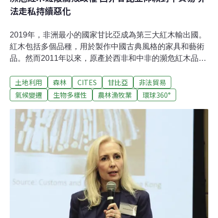
法走私持續惡化
2019年，非洲最小的國家甘比亞成為第三大紅木輸出國。
紅木包括多個品種，用於製作中國古典風格的家具和藝術
品。然而2011年以來，原產於西非和中非的瀕危紅木品種
「刺猬紫檀」（Pterocarpus erinaceus）在甘比亞幾乎絕
土地利用
森林
CITES
甘比亞
非法貿易
跡。這種在當地被稱為「基諾」（keno）的紅木，實際上
大部分是從鄰國塞內加爾非法採伐並走私至甘比亞的，這
氣候變遷
生物多樣性
農林漁牧業
環球360°
並不是什麼秘密。非政府組織「環境調查署」（
Environmental Investigation Agency ，簡稱EIA）的一項
調查，讓我們對此類地下貿易的規模和運作有了更新的認
識。該組織6月發表題為《渾水摸魚》（Cashing-in on
Chaos）的報告顯示，2012年6月至2020年4月，甘比亞
出口了大約160萬棵紅木。根據EIA的發現，這些出口紅木
大多違反了《瀕危野生動植物種國際貿易公約》
（CITES）的相關規定。 2017年，刺猬紫檀被該公約列