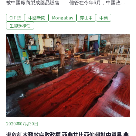
被中國廠商製成藥品販售——儘管在今年6月，中國政府
才剛將穿山甲鱗片從藥典除名，並將3種穿山甲的保育等
CITES
中國新聞
Mongabay
穿山甲
中藥
級提升至最高的「國家一級保護野生動物」，包括中華穿
山甲（Chinese pangolin，學名：Manis pentadactyla）、
生物多樣性
馬來穿山甲（Sunda pangolin，學名：Manis javanica）
與印度穿山甲（Indian pangolin，學名：Manis
crassicauda）。在中國將穿山甲鱗片除名、又提高保育等
級之後不到幾天，英國非營利組織「環境調查局
（Environmental Investigation Agency，簡稱EIA）」就
揭露，穿山甲鱗片雖然已經從《中華人民共和國藥典》
（2020年版）的原料清單中除名，卻仍可見於8種專利藥
品的處方中。10月13日，E
2020年07月30日
瀕危紅木難敵腐敗政權 西非甘比亞仰賴對中貿易 非