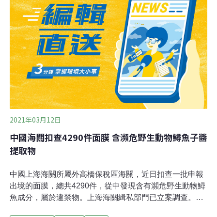
揪出不肖偷倒業者和沒公德心的民眾。（公視新聞網報
導）宜蘭逮山老鼠集團 起出8.5噸紅檜、扁柏
2021年03月12日
中國海關扣查4290件面膜 含瀕危野生動物鱘魚子醬
提取物
中國上海海關所屬外高橋保稅區海關，近日扣查一批申報
出境的面膜，總共4290件，從中發現含有瀕危野生動物鱘
魚成分，屬於違禁物。上海海關緝私部門已立案調查。中
國媒體周四（11日）報導，這批面膜經口岸查驗，被發現