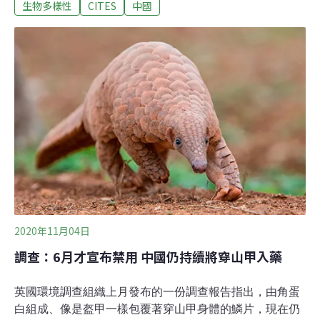
生物多樣性
CITES
中國
含有鱘魚子醬提取物。鱘魚已被列入《瀕危物種國際貿易
公約貿易公約》（CITES）附錄，相關化妝品企業應提交
瀕危物種允許出口證明書。海關表示，除辦理野生動植物
進出口證書手續外，通過貨運、郵遞、快件和旅客攜帶等
方式進出境瀕危野生動植物及其製品的行為均屬違法，海
關將依法予以處置，如情節嚴重、構成犯罪，更將依法追
究刑事責任。
2020年11月04日
調查：6月才宣布禁用 中國仍持續將穿山甲入藥
英國環境調查組織上月發布的一份調查報告指出，由角蛋
白組成、像是盔甲一樣包覆著穿山甲身體的鱗片，現在仍