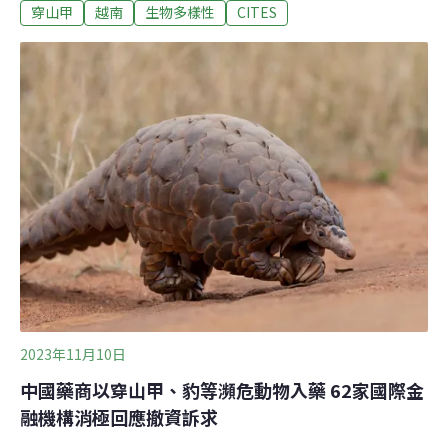
穿山甲
越南
生物多樣性
CITES
行為與健康狀態、確保能適應野外生活後，才讓牠們回歸
自然。這個過程可能長達一年。這些穿山甲可能是動物走
私犯罪的證據，等救傷及復健完畢，確定可以野放後，
SVW會在牠們的鱗片安裝上小型發報器，以便日後追蹤。
穿山甲是夜行性動物，生性害羞，居住在茂密的森林裡，
還會在地下挖洞。外界對牠們所知有限，安裝發報器除了
可瞭解穿山甲的習性外，也能幫助改善野放過程。雨林與
濕地徒步追蹤全球共有八種穿山甲，四種在非洲、四種在
亞洲。非法野生動物貿易對牠們的生存造成嚴重威脅。在
中國與非洲的傳統醫學中，穿山甲的鱗片可治療疾病，血
液可以滋補。在亞洲，穿山甲肉還能作成佳餚。棲地流失
是另一大威脅。新加坡萬態保
2023年11月10日
中國藥商以穿山甲、豹等瀕危動物入藥 62家國際金
融機構消極回應撤資訴求