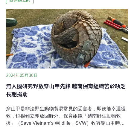
華盛頓公約
擴大保護鯊魚、水蛙等，讓飽受魚翅、蛙腿貿易威脅的動
物得以喘息，然而，鰻魚與海參依舊是龐大經濟利益下的
犧牲品。贏家一：鯊魚與鬼蝠魟鯊魚因魚翅、鰓板（gill
plates）與肝油，長年過度捕撈，本屆大會將多達74種鯊
魚與蝠魟納入加強保護，保育人士稱這是「 鯊魚保育上的
歷史性勝利 」。大會通過將長鰭真鯊（Carcharhinus
longimanus）、鯨鯊（Rhincodon typus）及所有鬼蝠魟
類（family Mobulidae）魟魚等從受「有效管制」的附錄
二名單，升級至「
2024年05月30日
無人機研究野放穿山甲先鋒 越南保育組織苦於缺乏
長期捐助
穿山甲是非法野生動物貿易常見的受害者，即便能幸運獲
救，也很難立即放回野外。保育組織「越南野生動物救
援」（Save Vietnam's Wildlife，SVW）收容穿山甲時，
會先治療傷口與疾病、再安置到半野外環境。觀察牠們的