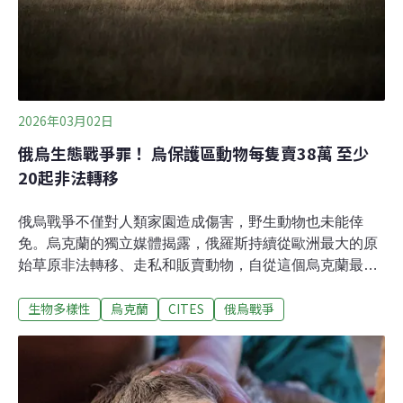
Good Hope SPCA）照護。他們在社群媒體發布聲明，會
確保蠍子獲得妥善照護，並盡可能將牠們送回原棲地。野
生動物買
2026年03月02日
俄烏生態戰爭罪！ 烏保護區動物每隻賣38萬 至少
20起非法轉移
俄烏戰爭不僅對人類家園造成傷害，野生動物也未能倖
免。烏克蘭的獨立媒體揭露，俄羅斯持續從歐洲最大的原
始草原非法轉移、走私和販賣動物，自從這個烏克蘭最古
老的自然保護區遭侵占後，就有不少烏克蘭的瀕危物種開
生物多樣性
烏克蘭
CITES
俄烏戰爭
始出現在俄羅斯的二手交易網站上，被公然兜售。公然兜
售保護區動物阿斯卡尼亞諾瓦保護區（Askaniya-Nova
Biosphere Reserve）是烏克蘭最古老的自然保護區，也
是重要的自然科學研究據點，其歷史可追溯至1898年。這
裡擁有歐洲最大、從未被開墾過的原始草原，佔地超過3.3