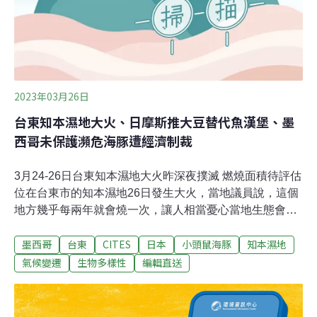
跑」，防檢署人員花了逾1小時捕捉。防檢署桃園分署指
出，不了解為何活體動物被夾帶上機，行李座位區附近乘
客亦矢口否認，當局正進行調查以確定涉事人身份。
2023年03月26日
台東知本濕地大火、日摩斯推大豆替代魚漢堡、墨
西哥未保護瀕危海豚遭經濟制裁
3月24-26日台東知本濕地大火昨深夜撲滅 燃燒面積待評估
位在台東市的知本濕地26日發生大火，當地議員說，這個
地方幾乎每兩年就會燒一次，讓人相當憂心當地生態會受
到嚴重影響。而火勢已經在26日晚間11點多大致撲滅，燃
墨西哥
台東
CITES
日本
小頭鼠海豚
知本濕地
燒面積還有待評估。（公視新聞網報導）桃園平鎮工業區
長期遭濫倒垃圾 將設圍籬及科技執法桃園平鎮工業區外圍
氣候變遷
生物多樣性
編輯直送
偏僻道路旁邊坡，長期被人濫倒垃圾。里長號召環保志工
協調清潔隊清運，預計25日清運完畢。地主預計下週設置
圍籬管理，環境清潔稽查大隊將在該路段設置科技執法，