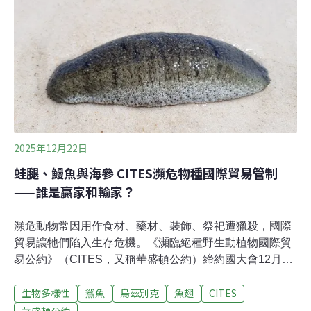
含184國及歐盟）都必須遵守更嚴格的出口標準。出口國
須提出科學研究，證明貿易不會危及該物種的野外族群和
保育狀況。此次納入CITES附錄二「有效管制」的物種，
包括原生於亞馬遜地區的二趾樹懶（Choloepus
didactylus），以及分布於亞馬遜南部與中美洲部分地區的
霍氏二趾樹懶（Choloepus hoffmanni）。專家指出，二趾
樹懶行動較三趾樹懶[1]迅速，也更具攻擊性。
2025年12月22日
蛙腿、鰻魚與海參 CITES瀕危物種國際貿易管制
——誰是贏家和輸家？
瀕危動物常因用作食材、藥材、裝飾、祭祀遭獵殺，國際
貿易讓牠們陷入生存危機。《瀕臨絕種野生動植物國際貿
易公約》（CITES，又稱華盛頓公約）締約國大會12月於
烏茲別克落幕，將超過120種受威脅物種納入更嚴格的保
生物多樣性
鯊魚
烏茲別克
魚翅
CITES
護。CITES以國際合作管制全球逾4萬種動植物貿易，至
今成立50年，有185個締約國。本屆大會寫下歷史新頁，