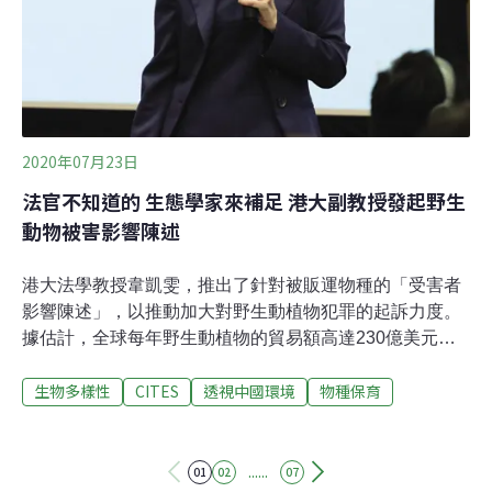
2020年07月23日
法官不知道的 生態學家來補足 港大副教授發起野生
動物被害影響陳述
港大法學教授韋凱雯，推出了針對被販運物種的「受害者
影響陳述」，以推動加大對野生動植物犯罪的起訴力度。
據估計，全球每年野生動植物的貿易額高達230億美元。
香港既是野生物種非法貿易的國際樞紐，也是主要的買
生物多樣性
CITES
透視中國環境
物種保育
方， 其中包括受保護的動植物及其器官和製品。根據ADM
資本2018年發布的報告《滅絕交易》，2013年至2017年
間，在香港緝獲的非法交易野生物種的總價值為5.6億港元
（約21億台幣）。野生物種交易是僅次於毒品的第二大非
......
01
02
07