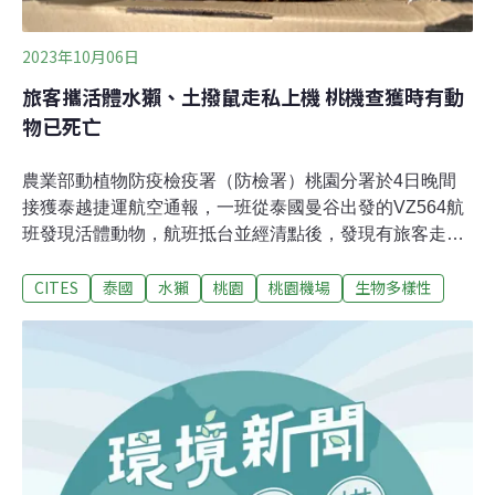
2023年10月06日
旅客攜活體水獺、土撥鼠走私上機 桃機查獲時有動
物已死亡
農業部動植物防疫檢疫署（防檢署）桃園分署於4日晚間
接獲泰越捷運航空通報，一班從泰國曼谷出發的VZ564航
班發現活體動物，航班抵台並經清點後，發現有旅客走私
28隻星龜、2隻水獺、1隻土撥鼠，以及2隻於查獲時已死
CITES
泰國
水獺
桃園
桃園機場
生物多樣性
亡的未鑑定齧齒類動物。除星龜不需檢疫，其餘動物會送
國立屏東科技大學野生動物虛擬鑑識中心，確認是否為瀕
臨絕種野生動植物種國際貿易公約（亦稱華盛頓公約，
CITES）所規範的物種，再進行必要處置。一度驚動機上
找鼠 動物處於極度緊迫狀況據中央社報導，有旅客在機上
發現「老鼠」，機組員後來在一個沒有行李吊牌的大袋子
裡發現星龜、水獺、土撥鼠等，疑為走私活體動物，隨即
通報航空警察局保安警察大隊。當時土撥鼠還在機上「落