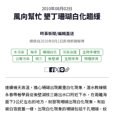
2010年08月02日
風向幫忙 墾丁珊瑚白化趨緩
時事新聞
/
編輯直送
摘錄自2010年8月1日民視新聞報導
水污染
海洋
珊瑚白化
污染治理
生物多樣性
公害污染
核三
後壁湖
生態保育
物種保育
連續幾天高溫，擔心珊瑚出現嚴重白化現象，潛水教練蔡
永春帶著學員從後壁湖核三廠出水口附近下水，在距離海
面下3公尺左右的地方，就發現珊瑚出現白化現象，有如
被白雪遮蓋一樣，出現白化現象的珊瑚包括千孔珊瑚、紋