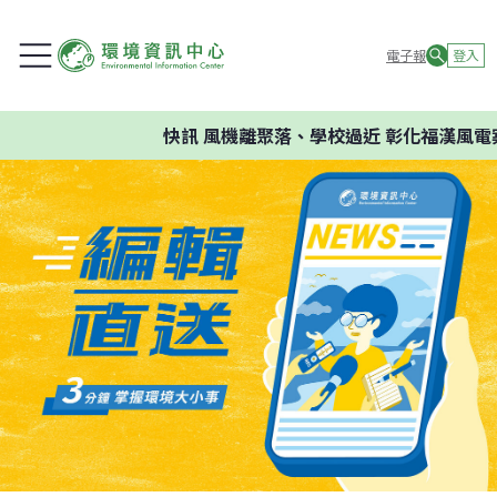
電子報
登入
快訊
風機離聚落、學校過近 彰化福漢風電