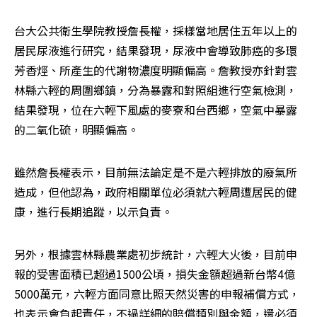
台大公共衛生學院教授詹長權，採樣當地居住五年以上的
居民尿液進行研究，結果發現，尿液中會導致肺癌的多環
芳香烴、所產生的代謝物濃度明顯偏高。詹教授亦針對雲
林縣六輕的周圍鄉鎮，分為暴露和對照組進行空氣檢測，
結果發現，位在六輕下風處的麥寮和台西鄉，空氣中暴露
的二氧化硫，明顯偏高。
雖然詹長權表示，目前無法論定是不是六輕排放的廢氣所
造成，但他認為，政府相關單位必須就六輕周遭居民的健
康，進行長期追蹤，以示負責。
另外，根據雲林縣農業處初步統計，六輕大火後，目前申
報的受害面積已超過1500公頃，損失金額超過新台幣4億
5000萬元，六輕方面同意比照天然災害的申報補償方式，
也表示會負起責任，不過詳細的賠償類別與金額，還必須