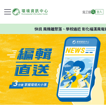
電子報
登入
快訊
風機離聚落、學校過近 彰化福漢風電案