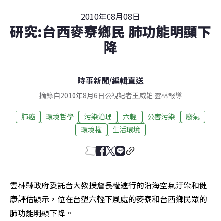
2010年08月08日
研究:台西麥寮鄉民 肺功能明顯下
降
時事新聞
/
編輯直送
摘錄自2010年8月6日公視記者王威雄 雲林報導
肺癌
環境哲學
污染治理
六輕
公害污染
廢氣
環境權
生活環境
雲林縣政府委託台大教授詹長權進行的沿海空氣汙染和健
康評估顯示，位在台塑六輕下風處的麥寮和台西鄉民眾的
肺功能明顯下降。