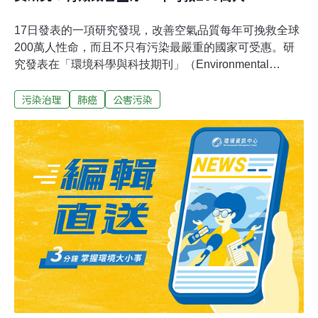
17日發表的一項研究發現，改善空氣品質每年可挽救全球
200萬人性命，而且不只有污染最嚴重的國家可受惠。研
究發表在「環境科學與科技期刊」（Environmental
Science & Technology）。研究團隊發現，空氣品質較差
污染治理
肺癌
公害污染
的地區，像是中國大陸、印度和俄羅斯等地，如果達到世
界衛生組織（WHO）訂的減汙目標，可拯救多達140萬人
的生命。除此之外，汙染較輕微的區域若改善達到標準，
每年可減少50多萬因汙染而夭折的生命。根據世衛組織，
空氣汙染，尤其是會深入肺部的細懸浮微粒（PM），是每
年320萬起可預防死亡的元兇。德州大學（University of
Texas）的主要作者艾普特（Joshua Apte）與研究團隊特
別關注小於2.5微米的懸浮微粒，這類細懸浮微粒可能引起
心臟病、中風及肺部疾病如肺氣腫與肺癌。