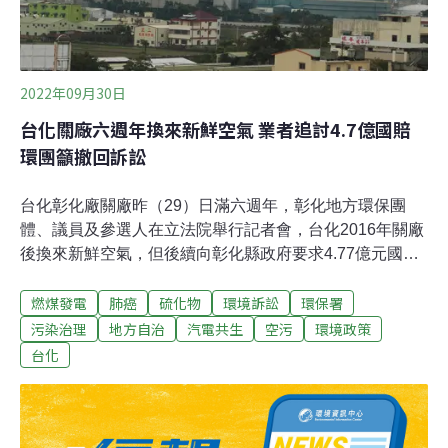
2022年09月30日
台化關廠六週年換來新鮮空氣 業者追討4.7億國賠
環團籲撤回訴訟
台化彰化廠關廠昨（29）日滿六週年，彰化地方環保團
體、議員及參選人在立法院舉行記者會，台化2016年關廠
後換來新鮮空氣，但後續向彰化縣政府要求4.77億元國賠
缺乏正當性，呼籲台化撤回國賠訴訟。台化以被迫停產為
燃煤發電
肺癌
硫化物
環境訴訟
環保署
由，2019年向彰化地方法院提出損害賠償訴訟、要求國
賠。今年7月一審判決出爐，彰化縣府需賠償4.77億元，縣
污染治理
地方自治
汽電共生
空污
環境政策
府則向台中高等法院提出上訴。彰化縣府不核准「許可展
台化
延」 台化兩度提訴願 環署駁回縣府處分台灣化學纖維公司
（簡稱台化）在彰化的汽電廠關廠至今已逾六年，但台化
提出的國賠訴訟仍在進行。2016年9月底，台化因M16、
M17、M22汽電共生鍋爐許可證失效，向縣府提出展延申