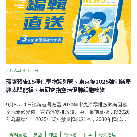
請，而縣府則因發現其不符合過去環評承諾，要求提出許
可異動。兩造爭議主要在申請程序上應該走「展延」還是
「異動」。縣府主張，台化2011年取得的燃煤許可證，生
煤的含硫比例並不符合1999年所訂的環評承諾，新許可涉
及製程改變，
2022年09月11日
環署預告15種化學物質列管、東京擬2025強制新屋
裝太陽能板、英研究指空污促肺細胞癌變
9月8～11日鴻海台灣廠區 2030年率先淨零排放鴻海因應
全球氣候變遷，宣布淨零排放短、中、長期目標，以2020
年為基準年，2025年碳排放量降低21％，2030年降低
42％，2035年降低63％，台灣廠區將率先在2030年達到
編輯直送
英國
肺癌
環保署
日本
污染治理
100％淨零排放，整個集團則預計在2050年之前實現價值