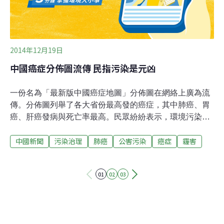
2014年12月19日
中國癌症分佈圖流傳 民指污染是元凶
一份名為「最新版中國癌症地圖」分佈圖在網絡上廣為流
傳。分佈圖列舉了各大省份最高發的癌症，其中肺癌、胃
癌、肝癌發病與死亡率最高。民眾紛紛表示，環境污染是
大陸癌症發病死亡率明顯上升的真正元凶，近來霾害的猖
中國新聞
污染治理
肺癌
公害污染
癌症
霾害
獗，也使得北京市肺癌的發病率成為眾癌之首。自2013
年，中國各地頻繁遭遇陰霾襲擊，尤以北京最為嚴重。中
國工程院士鍾南山向大陸媒體表示，如果北京市的PM2.5
01
02
03
濃度持續30年保持在500（毫克/立方公尺）左右，對人體
健康影響是無法想像的，將有很多人得肺癌。鍾南山表
示，過去10年裡，肺癌發病率在北京增加了將近六成。他
說：「這不能光怪吸煙，要知道，北京的吸煙率是逐年下