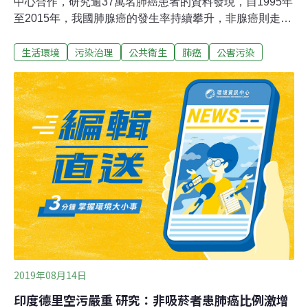
中心合作，研究逾37萬名肺癌患者的資料發現，自1995年
至2015年，我國肺腺癌的發生率持續攀升，非腺癌則走
低；男性肺腺癌發生率自十萬分之9.06增至23.25，女性則
生活環境
污染治理
公共衛生
肺癌
公害污染
自十萬分之7.05增至24.22，致癌元凶不只是菸，高達五成
三的肺癌患者從未吸菸，研究團隊懷疑是空污所致。研究
顯示，近半世紀，南台灣空氣品質隨石化工業等各種發展
逐漸惡化，南部與北部的空氣品質走勢出現黃金交叉後不
到20年，南北的肺腺癌發生率走勢也出現交叉。近年高屏
地區的肺腺癌年增加率是北部的15倍以上，且患者餘命較
短。這份研究刊登於國際期刊「胸腔腫瘤」（Journal of
Thoracic Oncology），本研究的第一作者、台北醫學大學
內科學系助理教授曾健華說，這項研究不僅顯示空污可能
是不吸菸者罹患肺癌的關鍵因子，更突顯我國長期空污產
生的外部成本已浮現。台灣肺癌學會理事長
2019年08月14日
印度德里空污嚴重 研究：非吸菸者患肺癌比例激增