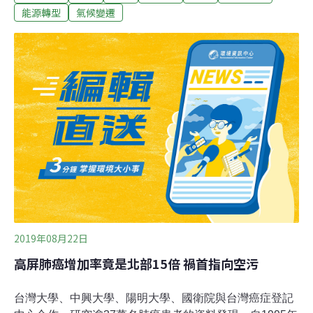
鏈淨零排放目標。至於具體作法，包括製程的節能改善、
能源轉型
氣候變遷
空調／照明改善及其他改善；使用綠能方面，通過自建、
收購方式增加屋頂式與地面式太陽能電站裝置容量，以及
直接購買其他清潔能源等。（自由時報報導）環署預告15
種化學物質 列管禁止網路交易為強化化學物質管理，環保
署8日預告，將具食安疑慮、新興精神活性物質及爆裂物
先驅化學物質，共三類15種的化學物質，列管為關注化學
物質。包含有食安疑慮的為一氧化鉛、四氧化三鉛、硫化
鈉、硫氰酸鈉及β-荼（萘）酚。林松槿指出，過去曾有不
肖廠商，將硫化鈉當成製作臭豆腐的原料，對民眾健康造
成危害。
2019年08月22日
高屏肺癌增加率竟是北部15倍 禍首指向空污
台灣大學、中興大學、陽明大學、國衛院與台灣癌症登記