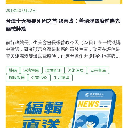
2018年07月22日
台灣十大癌症死因之首 張善政：蓋深澳電廠前應先
篩檢肺癌
前行政院長、生策會會長張善政今天（22日）在一場演講
中建議，研究顯示台灣是肺癌的高發生區，政府在評估是
否興建深澳等燃煤電廠時，也應考慮作大規模的肺癌篩
檢，既有利於國人及早發現病灶，也利於政府作決策。長
肺癌
深澳電廠
環境監測
污染治理
公共衛生
年在推動肝病篩檢的肝病基金會董事長許金川說，國內確
實到了該思考全面篩檢肺癌的階段了。張善政建議政府應
環境政策
公害污染
生活環境
推動肺癌篩檢，透過相對安全的低劑量電腦斷層掃描，了
解空污和民眾健康的關連性。如此一來，六輕、深澳等燃
媒電廠及汰換舊車等決策爭議也能有定論。過去難以早期
發現肺癌，如今有工具，可早期篩檢出肺癌容易治療且預
後好，對健保更是省下長期的大錢。