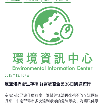
水平，幾乎佔到所有因肺癌死亡人數的1/4。河北腫瘤醫院
的報告表示，河北的肺癌新增病例「急劇增加」，但它並
沒有探究可能由什麼原因導致。那也許是因為這觸及了一
個政治上非常敏感的區域：空氣污染。另外一些報導也顯
示，與河北交界的北京和天津的肺癌發病率也出現了上
升。《中國日報》2014年援引北京市腫瘤防治研究辦公室
副主任王寧的話報道，2010年，北京地區男性的肺癌發病
率為10萬人中有75.2例，相比於八年前增長了逾50%。儘
管中國女性吸煙比例遠低於男性，但同一時期北京地區的
女性肺癌發病率也增長了50%以上，達到10萬人中有45.9
例。
2015年12月07日
反空污捍衛生存權 群醫號召全民26日凱道遊行
空氣污染已達什麼程度，讓醫師無法再坐視不管？近兩個
月來，中南部縣市多次達到紫爆的危險等級，為國民健康