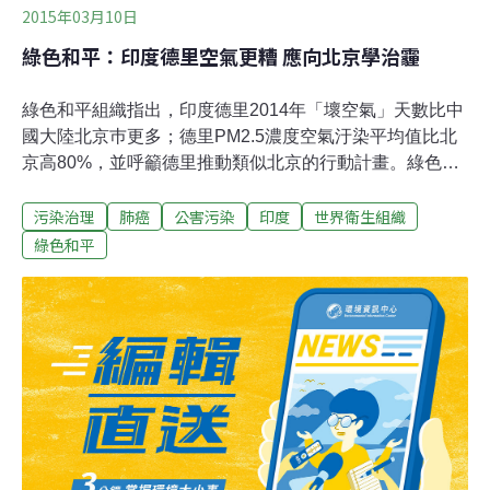
2015年03月10日
綠色和平：印度德里空氣更糟 應向北京學治霾
綠色和平組織指出，印度德里2014年「壞空氣」天數比中
國大陸北京巿更多；德里PM2.5濃度空氣汙染平均值比北
京高80%，並呼籲德里推動類似北京的行動計畫。綠色和
平組織（Greenpeace）7日指出，印度中央汙染控制局
污染治理
肺癌
公害污染
印度
世界衛生組織
（Central Pollution ControlBoard）依據國家首都區
（NCR）6處空氣品質監測站數據指出，德里2013年
綠色和平
PM2.5濃度空氣汙染平均值為153微克/立方公尺，為世界
衛生組織（WHO）標準的15倍、印度國家標準的3.8倍。
相較同因空汙遭詬病的北京，德里在對抗空汙的努力上落
後許多。北京巿實施「2013至2017年清潔空氣行動計畫」
來保護巿民免於有害空氣，但印度環境與森林部部長賈瓦
德卡（Prakash Javadekar）直到最近仍認為，並無因嚴
重空汙而採戴口罩、學校停課等預防措施的必要。