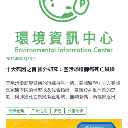
高，女性乳腺癌發生率最高。儘管男女高發的癌有不同之
處，但肺癌仍是患病率、死亡率最高的「癌中之王」；此
外，與消化系統相關的癌症發病率依然居高不下。
2016年08月10日
十大死因之首 國外研究：空污恐增肺癌死亡風險
空氣污染影響健康的證據再添一樁。美國醫學中心與英國
皇家醫學院的研究以及報告指出，暴露於高度污染的空
氣，與肺癌死亡風險有正相關。無獨有偶，衛福部近日公
布最新國人十大死因，癌症連續34年蟬聯冠軍，其中又以
污染治理
二氧化氮
肺癌
公害污染
肺癌最多。國外最新研究顯示，空氣污染可能縮短肺癌患
者的壽命。而減少接觸空氣污染可能可以增加病患存活機
會。空氣污染影響身體健康。圖爲人類肺部示意圖。圖片