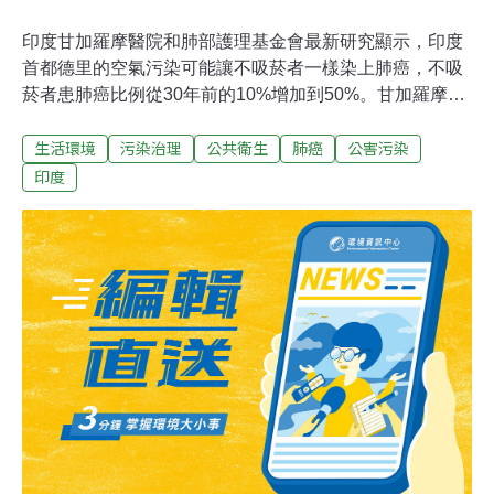
印度甘加羅摩醫院和肺部護理基金會最新研究顯示，印度
首都德里的空氣污染可能讓不吸菸者一樣染上肺癌，不吸
菸者患肺癌比例從30年前的10%增加到50%。甘加羅摩醫
院（Sir Ganga Ram Hospital）胸腔外科中心與肺部護理
生活環境
污染治理
公共衛生
肺癌
公害污染
基金會（Lung Care Foundation）分析過去30年在德里進
行的肺癌手術案例，發現1988年十例肺癌手術中有九例是
印度
吸菸者，但到2018年，十例肺癌手術中，吸菸者和非吸菸
者各占一半。更令人擔憂的是，這份研究顯示，50歲以下
接受肺癌手術的患者中，有高達70%是非吸菸者；而在30
歲以下的年齡層中，接受肺癌手術的沒有一個是吸菸者。
甘加羅摩醫院胸腔外科中心與機器人手術機構顧問浦立
（Harsh Vardhan Puri）指出，醫院的醫生分析2012年3
月到2018年6月在甘加羅摩醫院胸腔外科中心接受肺癌治
療的患者，對年輕非吸菸者罹患肺癌的趨勢感到不安。此
外，跟過去研