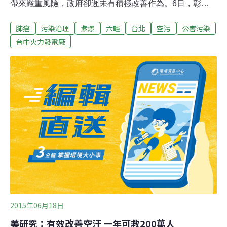
帶來嚴重風險，政府卻遲未有積極改善作為。6日，彰化
醫療聯盟、彰化環保聯盟主辦的記者會上，十多位專業醫
肺癌
污染治理
紫爆
六輕
台北
空污
公害污染
生向政府喊話，要求解決空污問題，提出改善政策。醫生
們表示，衛福部除了將致癌原因推給基因和生活作息，根
台中火力發電廠
本不談空污，也視而不見。身為醫者，不忍看見越來越多
民眾將受害，因此決定挺身而出，揭露空污嚴重性，拒當
「空污共犯」！也希望其他如長照、社服單位也能共同關
心此事。同時，醫界也呼籲全民站出來，參與12月26日下
午舉行的「全台反空污救健康─除霾減碳大遊行」，一同
捍衛健康權、生存權。台中火力發電廠、台塑六輕、中龍
鋼鐵廠、彰化台化廠、柴油車等重大污染源，會引發多種
疾病。攝影：黃小玲。世代健康浩劫 肺癌位居第一世代
的健康浩劫，不應因為政治、經濟而忽略人民健康。彰化
縣醫療界聯盟常務監事李武波認為，肺癌是台灣
2015年06月18日
美研究：有效改善空汙 一年可救200萬人