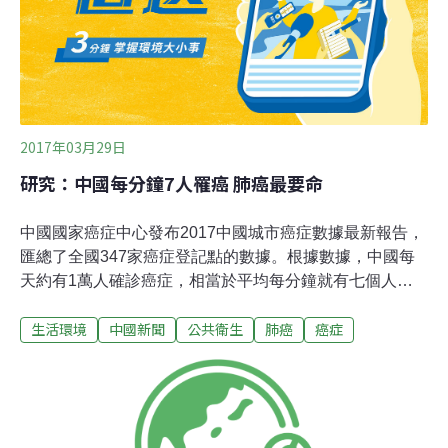
2017年03月29日
研究：中國每分鐘7人罹癌 肺癌最要命
中國國家癌症中心發布2017中國城市癌症數據最新報告，
匯總了全國347家癌症登記點的數據。根據數據，中國每
天約有1萬人確診癌症，相當於平均每分鐘就有七個人得
癌症，其中肺癌的患病率、死亡率最高。據央視報導，與
生活環境
中國新聞
公共衛生
肺癌
癌症
2012年相比，中國癌症新發人數繼續上升，從358萬增加
到368萬，增幅3%；同年，世界新發病例約1409萬。中國
新發癌症病例占世界的1/4。從年齡上來看，40歲之後癌症
發病率快速提升，80歲時達到高峰。到85歲，一個人患癌
累積風險為36%。另從性別角度分析，男性肺癌發生率最