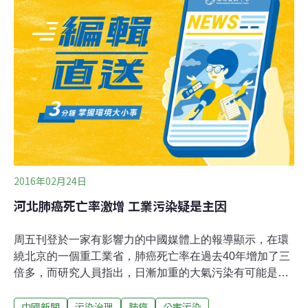
來源：Wesley McCormick (CC BY-NC-ND 2.0)。《胸
腔》期刊：肺癌初期患者因空氣污染過早死亡的風險最大
蘋果日報報導，衛福部5日公布國人最新十大死因，癌症
連34年居首，創史上新高，又以死於肺癌者最多。同時，
發表於《胸腔》期刊的新研究顯示，肺癌初期患者過早死
亡的風險最大，尤其是肺腺癌患者。肺腺癌是最常見的非
小細胞肺癌，占了80%的比例。
2016年02月24日
河北肺癌死亡率激增 工業污染疑是主因
周五刊登於一家有影響力的中國媒體上的報導顯示，在環
繞北京的一個重工業省，肺癌死亡率在過去40年增加了三
倍多，而研究人員指出，日漸加重的大氣污染有可能是罪
魁禍首。來自河北省腫瘤醫院的數據顯示，1973年至2012
中國新聞
污染治理
肺癌
公害污染
年間，河北的肺癌死亡率激增306%，遠遠超過全國平均