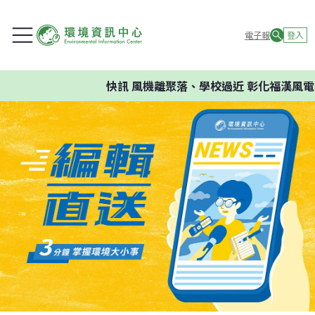
電子報
登入
快訊
風機離聚落、學校過近 彰化福漢風電