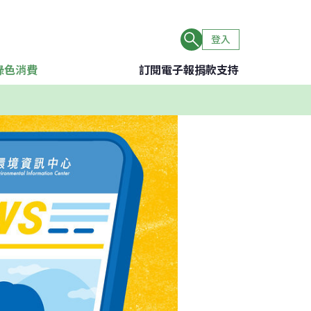
登入
綠色消費
訂閱電子報
捐款支持