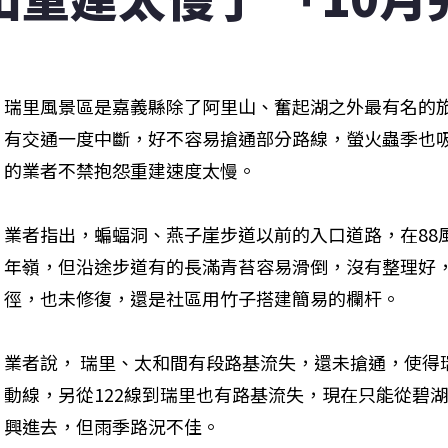
瑞里風景區是嘉義縣除了阿里山、奮起湖之外最有名的旅
有交通一度中斷，好不容易搶通部分路線，螢火蟲季也
的業者不禁抱怨重建速度太慢。
業者指出，蝙蝠洞、燕子崖步道以前的入口道路，在88
年嶺，但沿途步道有的長滿青苔容易滑倒，沒有整理好
徑，也未修復，還是社區用竹子搭建簡易的欄杆。
業者說， 瑞里、太和間有段路基流失，還未搶通，使得
動線，另從122線到瑞里也有路基流失，現在只能從碧
興進去，但雨季路況不佳。