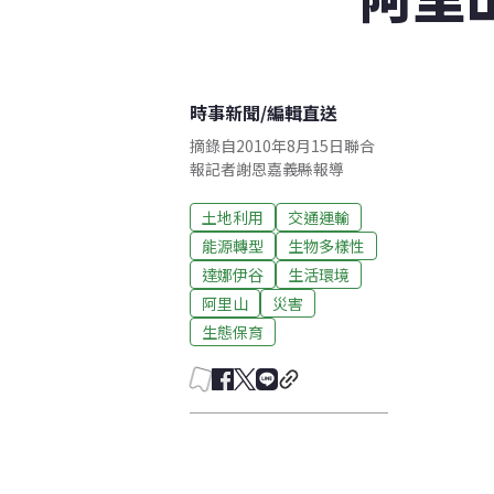
時事新聞
/
編輯直送
摘錄自2010年8月15日聯合
報記者謝恩嘉義縣報導
土地利用
交通運輸
能源轉型
生物多樣性
達娜伊谷
生活環境
阿里山
災害
生態保育