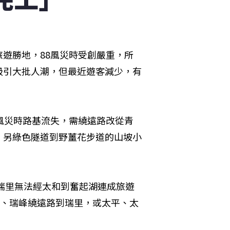
遊勝地，88風災時受創嚴重，所
吸引大批人潮，但最近遊客減少，有
風災時路基流失，需繞遠路改從青
，另綠色隧道到野薑花步道的山坡小
瑞里無法經太和到奮起湖連成旅遊
湖、瑞峰繞遠路到瑞里，或太平、太