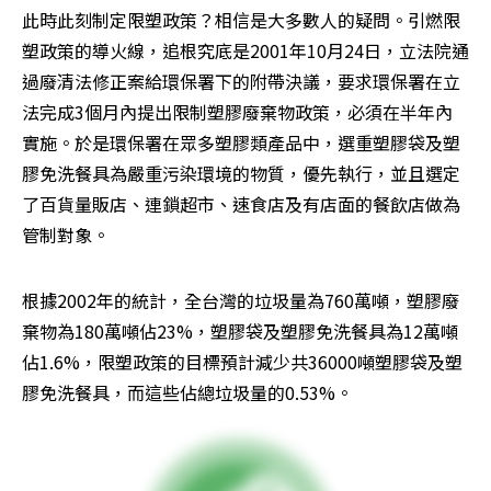
此時此刻制定限塑政策？相信是大多數人的疑問。引燃限
塑政策的導火線，追根究底是2001年10月24日，立法院通
過廢清法修正案給環保署下的附帶決議，要求環保署在立
法完成3個月內提出限制塑膠廢棄物政策，必須在半年內
實施。於是環保署在眾多塑膠類產品中，選重塑膠袋及塑
膠免洗餐具為嚴重污染環境的物質，優先執行，並且選定
了百貨量販店、連鎖超市、速食店及有店面的餐飲店做為
管制對象。
根據2002年的統計，全台灣的垃圾量為760萬噸，塑膠廢
棄物為180萬噸佔23%，塑膠袋及塑膠免洗餐具為12萬噸
佔1.6%，限塑政策的目標預計減少共36000噸塑膠袋及塑
膠免洗餐具，而這些佔總垃圾量的0.53%。