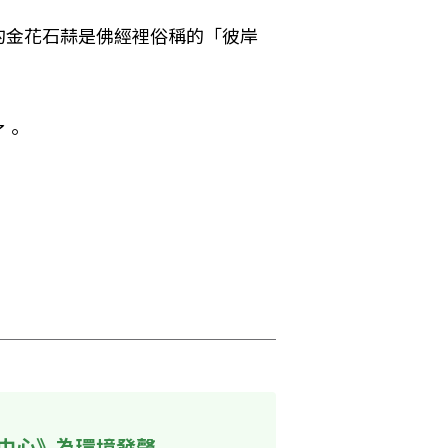
的金花石蒜是佛經裡俗稱的「彼岸
。

中心》為環境發聲