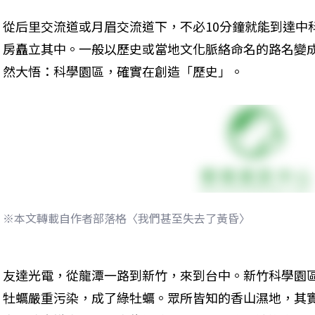
從后里交流道或月眉交流道下，不必10分鐘就能到達中
房矗立其中。一般以歷史或當地文化脈絡命名的路名變
然大悟：科學園區，確實在創造「歷史」。
※本文轉載自作者部落格〈我們甚至失去了黃昏〉
友達光電，從龍潭一路到新竹，來到台中。新竹科學園
牡蠣嚴重污染，成了綠牡蠣。眾所皆知的香山濕地，其實