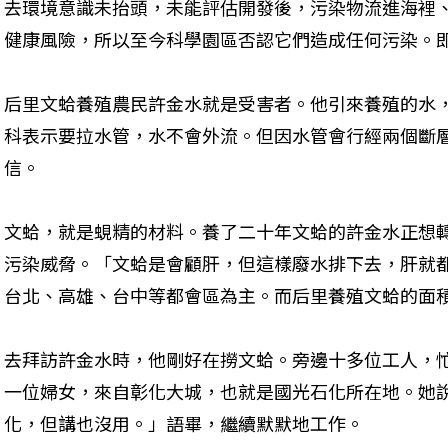
去環境意識未抬頭，未能評估開發後，污染物流進海裡
健康風險，所以至今科學園區否認它們造成任何污染。即
后里文蛤養殖農民許金水就是受害者。他引來養殖的水
科表示要拉水管，水不會外流。但因水管會行經兩個斷
信。

文蛤，就是蜆精的材料。養了二十年文蛤的許金水正想
污染威脅。「文蛤是會顧肝，但這樣廢水排下去，肝就
台北、高雄、台中等都會區為主。而后里養殖文蛤的面積有
去拜訪許金水時，他剛好在撈文蛤。旁邊十多位工人，
一位婦女，來自彰化大城，也就是國光石化所在地。她
化，但講也沒用。」語畢，繼續默默地工作。
