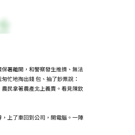
環保署離開，和警察發生推擠、無法
匆忙地掏出錢 包、抽了鈔票說：
，農民拿著農產北上義賣。看見陳欽
辭，上了車回到公司，開電腦。一陣