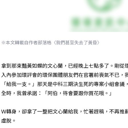
※本文轉載自作者部落格〈我們甚至失去了黃昏〉
拿到那束豔黃如蝶的文心蘭，已經晚上七點多了。剛從
入內參加環評會的環保團體朋友們在官署前喪氣不已，我
「給我一支。」那天是中科三期決生死的專案小組會議
全時，我曾承諾：「阿伯，待會要跟你買花哦。」

Ｗ轉身，卻拿了一整把文心蘭給我，忙著趕稿，不再推
虛脫。
