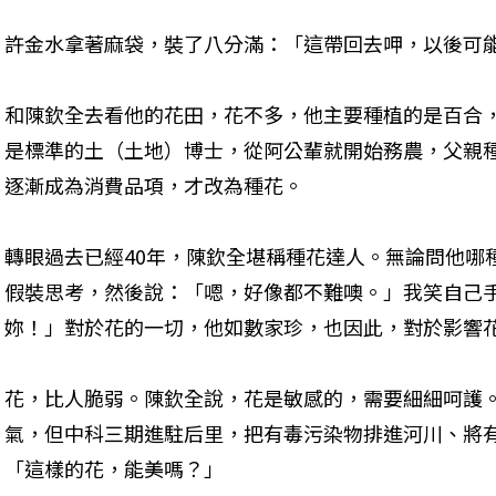
許金水拿著麻袋，裝了八分滿：「這帶回去呷，以後可能
和陳欽全去看他的花田，花不多，他主要種植的是百合
是標準的土（土地）博士，從阿公輩就開始務農，父親種
逐漸成為消費品項，才改為種花。

轉眼過去已經40年，陳欽全堪稱種花達人。無論問他哪
假裝思考，然後說：「嗯，好像都不難噢。」我笑自己
妳！」對於花的一切，他如數家珍，也因此，對於影響花
花，比人脆弱。陳欽全說，花是敏感的，需要細細呵護
氣，但中科三期進駐后里，把有毒污染物排進河川、將有毒
「這樣的花，能美嗎？」