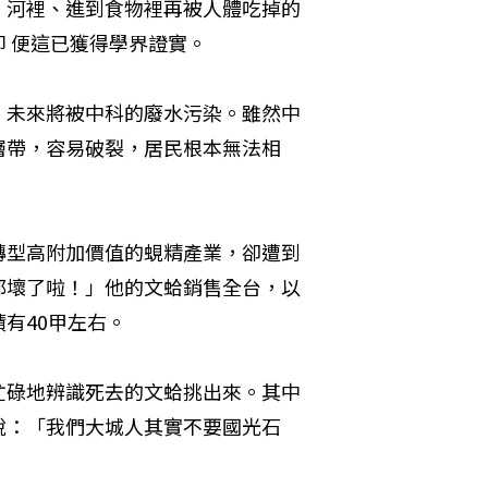
、河裡、進到食物裡再被人體吃掉的
 便這已獲得學界證實。

，未來將被中科的廢水污染。雖然中
層帶，容易破裂，居民根本無法相
轉型高附加價值的蜆精產業，卻遭到
都壞了啦！」他的文蛤銷售全台，以
40甲左右。

忙碌地辨識死去的文蛤挑出來。其中
說：「我們大城人其實不要國光石