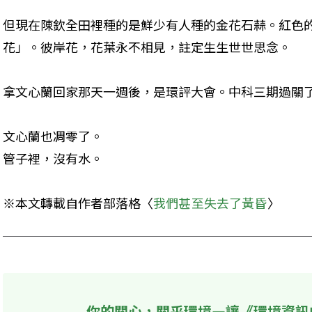
但現在陳欽全田裡種的是鮮少有人種的金花石蒜。紅色
花」。彼岸花，花葉永不相見，註定生生世世思念。

拿文心蘭回家那天一週後，是環評大會。中科三期過關了
文心蘭也凋零了。

管子裡，沒有水。
※本文轉載自作者部落格〈
我們甚至失去了黃昏
〉
你的關心，關乎環境—讓《環境資訊