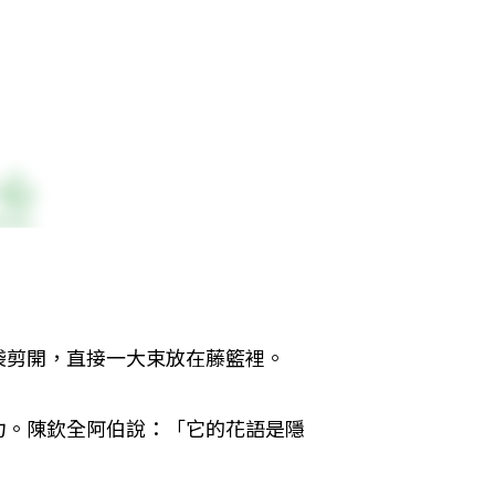
剪開，直接一大束放在藤籃裡。

力。陳欽全阿伯說：「它的花語是隱