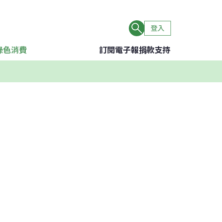
登入
綠色消費
訂閱電子報
捐款支持