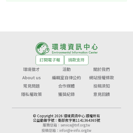
訂閱電子報
捐款支持
環境徵才
活動
關於我們
About us
編輯室自律公約
網站授權條款
常見問題
合作媒體
投稿須知
隱私權政策
獲獎紀錄
意見回饋
© Copyright 2026 環境資訊中心 版權所有
公益勸募字號：
衛部救字第1141364365號
服務信箱：
service@tnf.org.tw
投稿信箱：
infor@e-info.org.tw