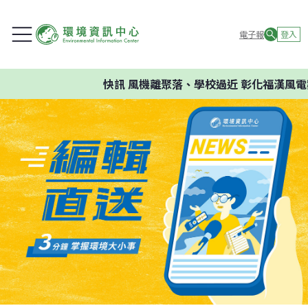
電子報
登入
快訊
風機離聚落、學校過近 彰化福漢風電