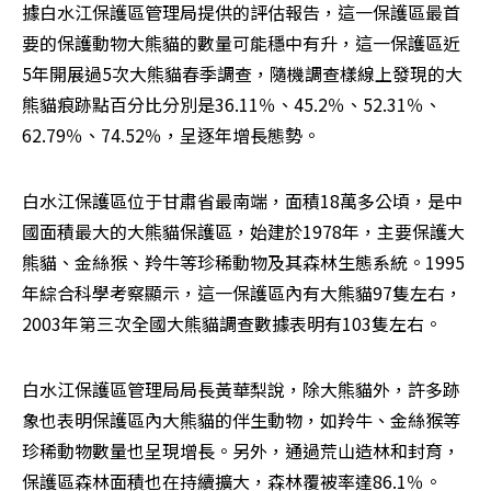
據白水江保護區管理局提供的評估報告，這一保護區最首
要的保護動物大熊貓的數量可能穩中有升，這一保護區近
5年開展過5次大熊貓春季調查，隨機調查樣線上發現的大
熊貓痕跡點百分比分別是36.11％、45.2％、52.31％、
62.79％、74.52％，呈逐年增長態勢。
白水江保護區位于甘肅省最南端，面積18萬多公頃，是中
國面積最大的大熊貓保護區，始建於1978年，主要保護大
熊貓、金絲猴、羚牛等珍稀動物及其森林生態系統。1995
年綜合科學考察顯示，這一保護區內有大熊貓97隻左右，
2003年第三次全國大熊貓調查數據表明有103隻左右。
白水江保護區管理局局長黃華梨說，除大熊貓外，許多跡
象也表明保護區內大熊貓的伴生動物，如羚牛、金絲猴等
珍稀動物數量也呈現增長。另外，通過荒山造林和封育，
保護區森林面積也在持續擴大，森林覆被率達86.1％。