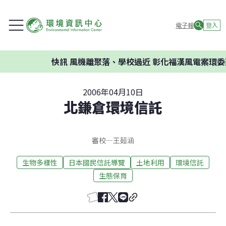
電子報
登入
快訊
風機離聚落、學校過近 彰化福漢風電案環委建
2006年04月10日
北鎌倉環境信託
審校
—
王茹涵
生物多樣性
日本國民信託導覽
土地利用
環境信託
生態保育